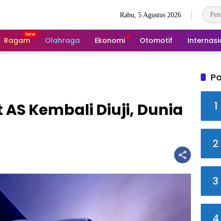
Rabu, 5 Agustus 2026
Ragam
Olahraga
Ekonomi
Otomotif
Internasi
Po
1
 AS Kembali Diuji, Dunia
2
3
4