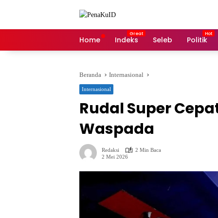
Langsung
ke
konten
Home
Indeks
Seleb
Politik
Beranda
Internasional
Internasional
Rudal Super Cepat
Waspada
Redaksi
2 Min Baca
2 Mei 2026