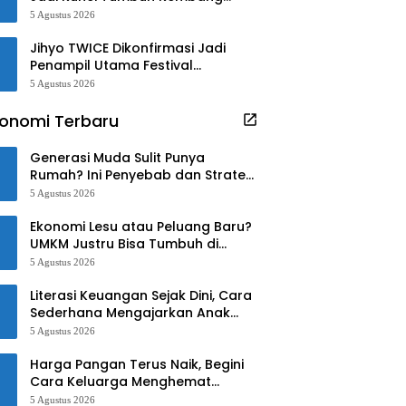
Anak
5 Agustus 2026
Jihyo TWICE Dikonfirmasi Jadi
Penampil Utama Festival
Waterbomb Kaohsiung
5 Agustus 2026
onomi Terbaru
Generasi Muda Sulit Punya
Rumah? Ini Penyebab dan Strategi
Mengatasinya
5 Agustus 2026
Ekonomi Lesu atau Peluang Baru?
UMKM Justru Bisa Tumbuh di
Tengah Ketidakpastian
5 Agustus 2026
Literasi Keuangan Sejak Dini, Cara
Sederhana Mengajarkan Anak
Mengelola Uang
5 Agustus 2026
Harga Pangan Terus Naik, Begini
Cara Keluarga Menghemat
Belanja
5 Agustus 2026