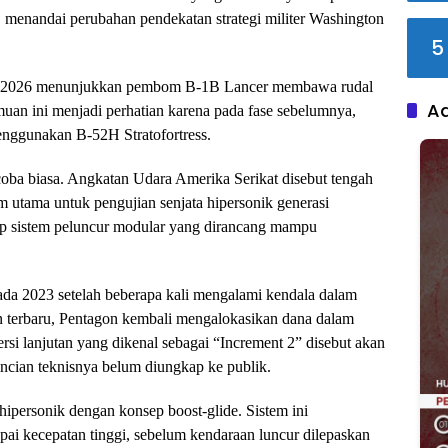
ji, menandai perubahan pendekatan strategi militer Washington
5
pril 2026 menunjukkan pembom B-1B Lancer membawa rudal
A
muan ini menjadi perhatian karena pada fase sebelumnya,
nggunakan B-52H Stratofortress.
coba biasa. Angkatan Udara Amerika Serikat disebut tengah
m utama untuk pengujian senjata hipersonik generasi
p sistem peluncur modular yang dirancang mampu
da 2023 setelah beberapa kali mengalami kendala dalam
terbaru, Pentagon kembali mengalokasikan dana dalam
rsi lanjutan yang dikenal sebagai “Increment 2” disebut akan
ian teknisnya belum diungkap ke publik.
ipersonik dengan konsep boost-glide. Sistem ini
i kecepatan tinggi, sebelum kendaraan luncur dilepaskan