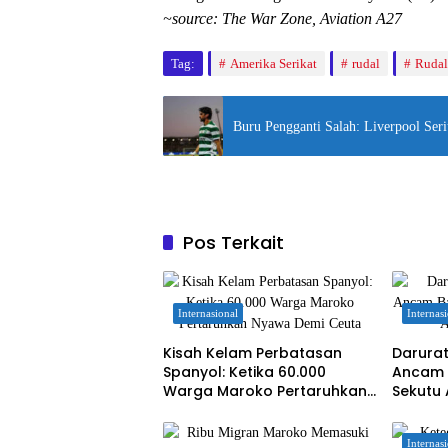
~source: The War Zone, Aviation A27
Tag:
Amerika Serikat
rudal
Ruda
Buru Pengganti Salah: Liverpool Seri
Pos Terkait
Internasional
Internas
Kisah Kelam Perbatasan
Darurat
Spanyol: Ketika 60.000
Ancam B
Warga Maroko Pertaruhkan
Sekutu 
Nyawa Demi Ceuta
Internas