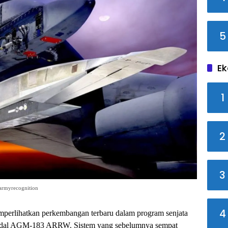
5
Ek
1
2
3
 armyrecognition
4
perlihatkan perkembangan terbaru dalam program senjata
n rudal AGM-183 ARRW. Sistem yang sebelumnya sempat