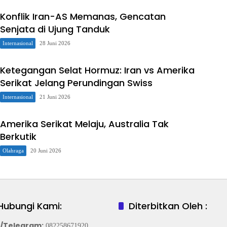
Konflik Iran-AS Memanas, Gencatan
Senjata di Ujung Tanduk
Internasional
28 Juni 2026
Ketegangan Selat Hormuz: Iran vs Amerika
Serikat Jelang Perundingan Swiss
Internasional
21 Juni 2026
Amerika Serikat Melaju, Australia Tak
Berkutik
Olahraga
20 Juni 2026
Hubungi Kami:
Diterbitkan Oleh :
/Telegram
:
082258671920