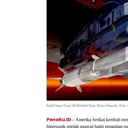
Rudal Super Cepat AS Kembali Diuji, Dunia Waspada. /Foto:
PenaKu.ID
– Amerika Serikat kembali mem
hipersonik setelah muncul bukti pengujia