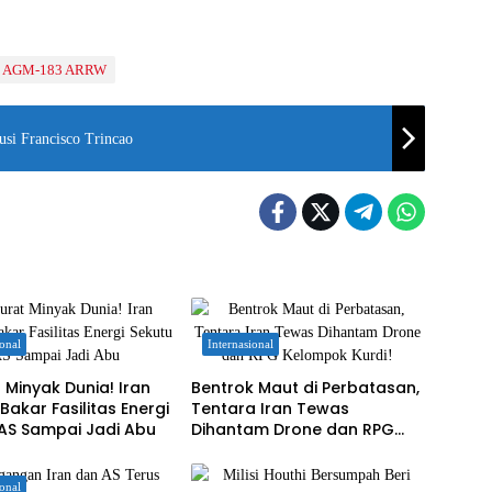
l AGM-183 ARRW
usi Francisco Trincao
ional
Internasional
 Minyak Dunia! Iran
Bentrok Maut di Perbatasan,
akar Fasilitas Energi
Tentara Iran Tewas
AS Sampai Jadi Abu
Dihantam Drone dan RPG
Kelompok Kurdi!
ional