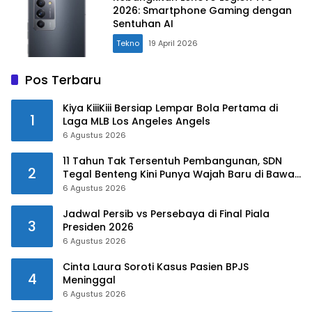
2026: Smartphone Gaming dengan
Sentuhan AI
Tekno
19 April 2026
Pos Terbaru
Kiya KiiiKiii Bersiap Lempar Bola Pertama di
1
Laga MLB Los Angeles Angels
6 Agustus 2026
​11 Tahun Tak Tersentuh Pembangunan, SDN
2
Tegal Benteng Kini Punya Wajah Baru di Bawah
Kepemimpinan Rudy-Jaro
6 Agustus 2026
Jadwal Persib vs Persebaya di Final Piala
3
Presiden 2026
6 Agustus 2026
Cinta Laura Soroti Kasus Pasien BPJS
4
Meninggal
6 Agustus 2026