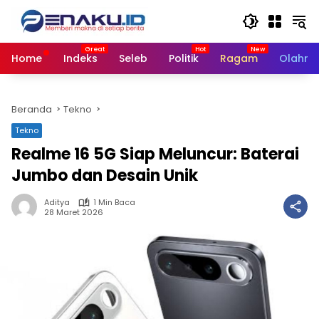
Langsung
ke
konten
Home
Indeks
Seleb
Politik
Ragam
Olahra
Beranda
Tekno
Tekno
Realme 16 5G Siap Meluncur: Baterai
Jumbo dan Desain Unik
Aditya
1 Min Baca
28 Maret 2026