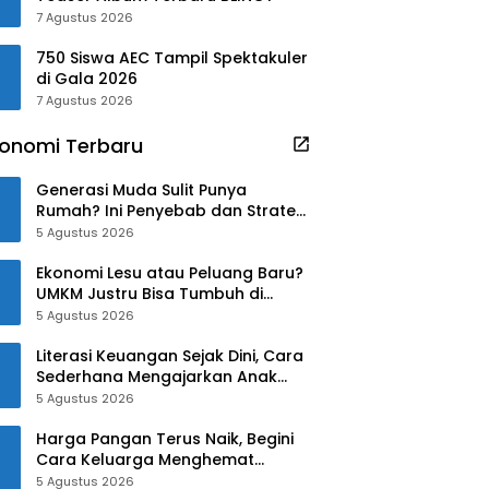
7 Agustus 2026
750 Siswa AEC Tampil Spektakuler
di Gala 2026
7 Agustus 2026
onomi Terbaru
Generasi Muda Sulit Punya
Rumah? Ini Penyebab dan Strategi
Mengatasinya
5 Agustus 2026
Ekonomi Lesu atau Peluang Baru?
UMKM Justru Bisa Tumbuh di
Tengah Ketidakpastian
5 Agustus 2026
Literasi Keuangan Sejak Dini, Cara
Sederhana Mengajarkan Anak
Mengelola Uang
5 Agustus 2026
Harga Pangan Terus Naik, Begini
Cara Keluarga Menghemat
Belanja
5 Agustus 2026