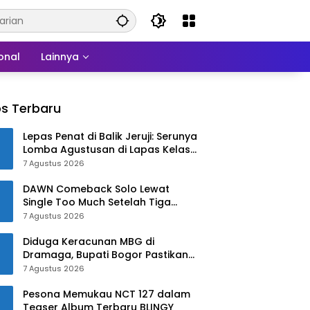
onal
Lainnya
s Terbaru
Lepas Penat di Balik Jeruji: Serunya
Lomba Agustusan di Lapas Kelas
IIB Sukabumi
7 Agustus 2026
DAWN Comeback Solo Lewat
Single Too Much Setelah Tiga
Tahun
7 Agustus 2026
Diduga Keracunan MBG di
Dramaga, Bupati Bogor Pastikan
Pengobatan Gratis!!
7 Agustus 2026
Pesona Memukau NCT 127 dalam
Teaser Album Terbaru BLINGY