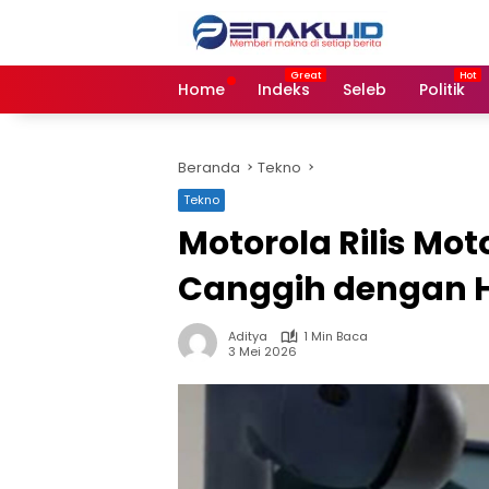
Langsung
ke
konten
Home
Indeks
Seleb
Politik
Beranda
Tekno
Tekno
Motorola Rilis Moto
Canggih dengan H
Aditya
1 Min Baca
3 Mei 2026