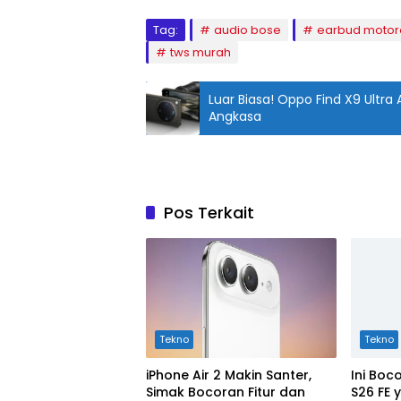
Tag:
audio bose
earbud motor
tws murah
Luar Biasa! Oppo Find X9 Ultra
Angkasa
Pos Terkait
Tekno
Tekno
iPhone Air 2 Makin Santer,
Ini Bo
Simak Bocoran Fitur dan
S26 FE 