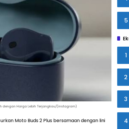
5
Ek
1
2
3
ggih dengan Harga Lebih Terjangkau/(instagram)
4
urkan Moto Buds 2 Plus bersamaan dengan lini