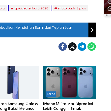
ola
gadget terbaru 2026
moto buds 2 plus
 Abadikan Keindahan Bumi dari Tepian Luar
Tekno
coran Samsung Galaxy
iPhone 18 Pro Max Diprediksi
yang Bakal Meluncur
Lebih Canggih, Simak