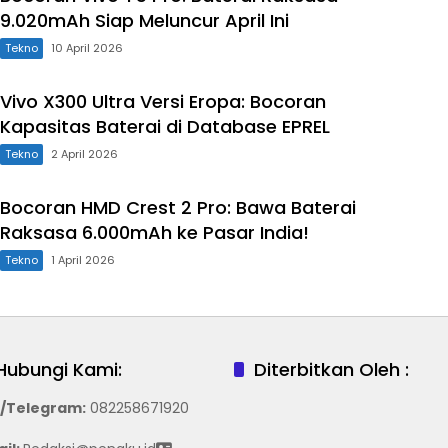
9.020mAh Siap Meluncur April Ini
Tekno
10 April 2026
Vivo X300 Ultra Versi Eropa: Bocoran
Kapasitas Baterai di Database EPREL
Tekno
2 April 2026
Bocoran HMD Crest 2 Pro: Bawa Baterai
Raksasa 6.000mAh ke Pasar India!
Tekno
1 April 2026
Hubungi Kami:
Diterbitkan Oleh :
/Telegram
:
082258671920