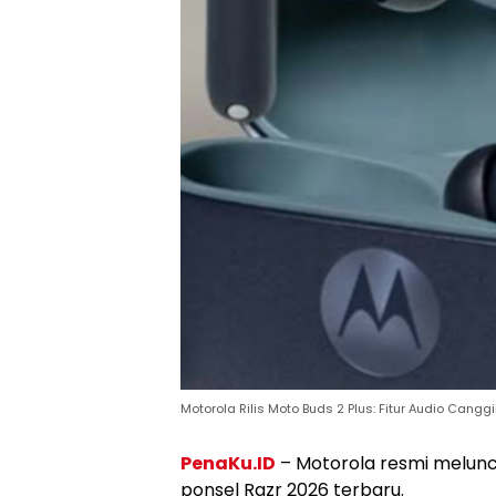
Motorola Rilis Moto Buds 2 Plus: Fitur Audio Can
PenaKu.ID
– Motorola resmi melunc
ponsel Razr 2026 terbaru.