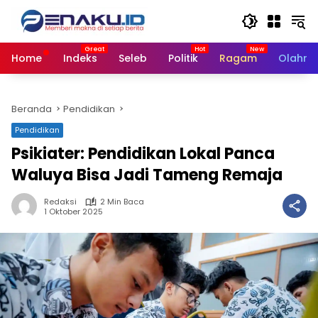
Langsung
ke
konten
Home
Indeks
Seleb
Politik
Ragam
Olahra
Beranda
Pendidikan
Pendidikan
Psikiater: Pendidikan Lokal Panca
Waluya Bisa Jadi Tameng Remaja
Redaksi
2 Min Baca
1 Oktober 2025