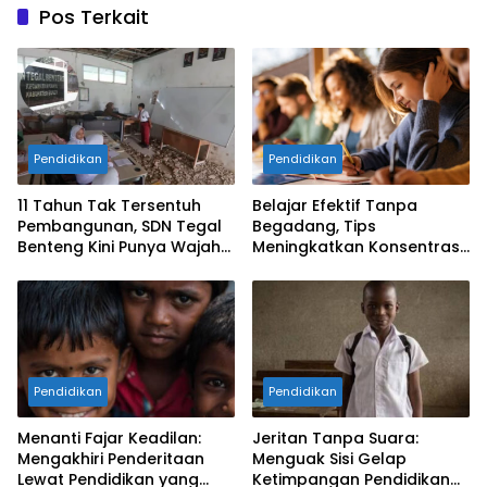
Pos Terkait
Pendidikan
Pendidikan
​11 Tahun Tak Tersentuh
Belajar Efektif Tanpa
Pembangunan, SDN Tegal
Begadang, Tips
Benteng Kini Punya Wajah
Meningkatkan Konsentrasi
Baru di Bawah
untuk Pelajar dan
Kepemimpinan Rudy-Jaro
Mahasiswa
Pendidikan
Pendidikan
Menanti Fajar Keadilan:
Jeritan Tanpa Suara:
Mengakhiri Penderitaan
Menguak Sisi Gelap
Lewat Pendidikan yang
Ketimpangan Pendidikan