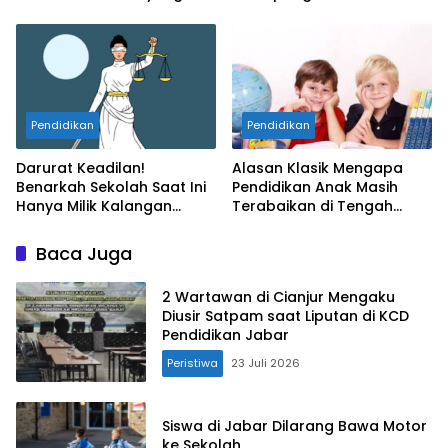
Bermartabat
yang Menyayat Hati
Pendidikan
Pendidikan
Darurat Keadilan!
Alasan Klasik Mengapa
Benarkah Sekolah Saat Ini
Pendidikan Anak Masih
Hanya Milik Kalangan
Terabaikan di Tengah
Tertentu?
Krisis Keadilan
Baca Juga
2 Wartawan di Cianjur Mengaku
Diusir Satpam saat Liputan di KCD
Pendidikan Jabar
Peristiwa
23 Juli 2026
Siswa di Jabar Dilarang Bawa Motor
ke Sekolah