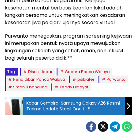
dalam pelaksanaan kegiatan ini. “Menjaga
kesehatan mental berbasis kearifan lokal adalah
langkah bersama untuk meningkatkan kesadaran
kesehatan jiwa pelajar,” ujarnya secara virtual.
Purwanto menegaskan, program screening kejiwaan
ini merupakan bentuk nyata upaya mewujudkan
lingkungan sekolah yang sehat, aman, dan inklusif
bagi seluruh peserta didik.**
Tag:
Disdik Jabar
Gapura Panca Waluya
Pendidikan Panca Waluya
psikiater
Purwanto
Sman 8 bandung
Teddy Hidayat
Kabar Gembira! Samsung Galaxy A26 Resmi
Terima Update Stabil One UI 8