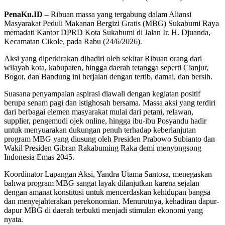
PenaKu.ID
– Ribuan massa yang tergabung dalam Aliansi
Masyarakat Peduli Makanan Bergizi Gratis (MBG) Sukabumi Raya
memadati Kantor DPRD Kota Sukabumi di Jalan Ir. H. Djuanda,
Kecamatan Cikole, pada Rabu (24/6/2026).
Aksi yang diperkirakan dihadiri oleh sekitar Ribuan orang dari
wilayah kota, kabupaten, hingga daerah tetangga seperti Cianjur,
Bogor, dan Bandung ini berjalan dengan tertib, damai, dan bersih.
Suasana penyampaian aspirasi diawali dengan kegiatan positif
berupa senam pagi dan istighosah bersama. Massa aksi yang terdiri
dari berbagai elemen masyarakat mulai dari petani, relawan,
supplier, pengemudi ojek online, hingga ibu-ibu Posyandu hadir
untuk menyuarakan dukungan penuh terhadap keberlanjutan
program MBG yang diusung oleh Presiden Prabowo Subianto dan
Wakil Presiden Gibran Rakabuming Raka demi menyongsong
Indonesia Emas 2045.
Koordinator Lapangan Aksi, Yandra Utama Santosa, menegaskan
bahwa program MBG sangat layak dilanjutkan karena sejalan
dengan amanat konstitusi untuk mencerdaskan kehidupan bangsa
dan menyejahterakan perekonomian. Menurutnya, kehadiran dapur-
dapur MBG di daerah terbukti menjadi stimulan ekonomi yang
nyata.