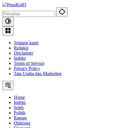
Langsung
ke
konten
Tentang kami
Redaksi
Disclaimer
Indeks
Terms of Service
Privacy Policy
Tata Usaha dan Marketing
Home
Indeks
Seleb
Politik
Ragam
Olahraga