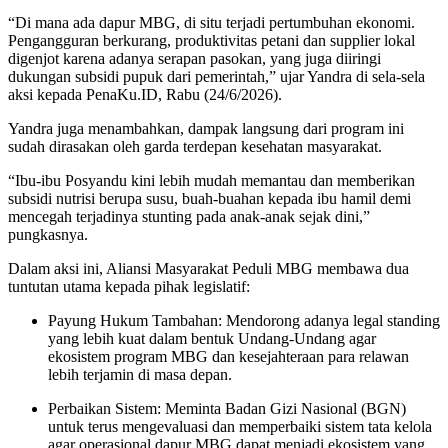
“Di mana ada dapur MBG, di situ terjadi pertumbuhan ekonomi.
Pengangguran berkurang, produktivitas petani dan supplier lokal
digenjot karena adanya serapan pasokan, yang juga diiringi
dukungan subsidi pupuk dari pemerintah,” ujar Yandra di sela-sela
aksi kepada PenaKu.ID, Rabu (24/6/2026).
Yandra juga menambahkan, dampak langsung dari program ini
sudah dirasakan oleh garda terdepan kesehatan masyarakat.
“Ibu-ibu Posyandu kini lebih mudah memantau dan memberikan
subsidi nutrisi berupa susu, buah-buahan kepada ibu hamil demi
mencegah terjadinya stunting pada anak-anak sejak dini,”
pungkasnya.
Dalam aksi ini, Aliansi Masyarakat Peduli MBG membawa dua
tuntutan utama kepada pihak legislatif:
Payung Hukum Tambahan: Mendorong adanya legal standing
yang lebih kuat dalam bentuk Undang-Undang agar
ekosistem program MBG dan kesejahteraan para relawan
lebih terjamin di masa depan.
Perbaikan Sistem: Meminta Badan Gizi Nasional (BGN)
untuk terus mengevaluasi dan memperbaiki sistem tata kelola
agar operasional dapur MBG dapat menjadi ekosistem yang