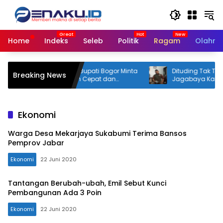
Langsung
ke
konten
Home
Indeks
Seleb
Politik
Ragam
Olahra
kuat Peran Camat, Bupati Bogor Minta
Dituding Tak Transparan
Breaking News
ayanan Publik Lebih Cepat dan
Jagabaya Kabupaten B
ponsif
Bicara
Ekonomi
Warga Desa Mekarjaya Sukabumi Terima Bansos
Pemprov Jabar
Ekonomi
22 Juni 2020
Tantangan Berubah-ubah, Emil Sebut Kunci
Pembangunan Ada 3 Poin
Ekonomi
22 Juni 2020