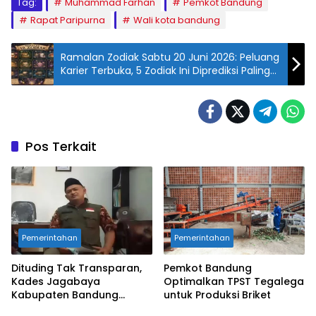
Tag:
Muhammad Farhan
Pemkot Bandung
Rapat Paripurna
Wali kota bandung
Ramalan Zodiak Sabtu 20 Juni 2026: Peluang
Karier Terbuka, 5 Zodiak Ini Diprediksi Paling
Beruntung
Pos Terkait
Pemerintahan
Pemerintahan
Dituding Tak Transparan,
Pemkot Bandung
Kades Jagabaya
Optimalkan TPST Tegalega
Kabupaten Bandung
untuk Produksi Briket
Angkat Bicara