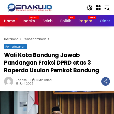
Langsung
ke
konten
Home
Indeks
Seleb
Politik
Ragam
Olahra
Beranda
Pemerintahan
Pemerintahan
Wali Kota Bandung Jawab
Pandangan Fraksi DPRD atas 3
Raperda Usulan Pemkot Bandung
Redaksi
4 Min Baca
19 Juni 2026