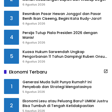
6 Agustus 2026
Resmikan Pasar Hewan Jonggol dan Pasar
3
Benih Ikan Ciseeng, Begini Kata Rudy-Jaro!!
6 Agustus 2026
Persija Tutup Piala Presiden 2026 dengan
4
Manis!
6 Agustus 2026
Kuasa Hukum Sarwendah Ungkap
5
Pengorbanan 11 Tahun Dampingi Ruben Onsu
Saat Sakit
6 Agustus 2026
Ekonomi Terbaru
Generasi Muda Sulit Punya Rumah? Ini
1
Penyebab dan Strategi Mengatasinya
5 Agustus 2026
Ekonomi Lesu atau Peluang Baru? UMKM Justru
2
Bisa Tumbuh di Tengah Ketidakpastian
5 Agustus 2026