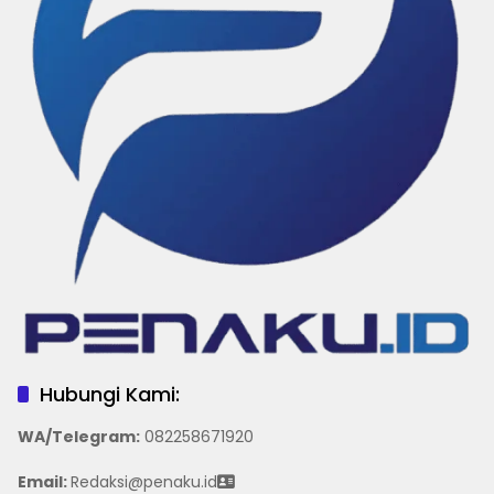
Hubungi Kami:
WA/Telegram
:
082258671920
Email:
Redaksi@penaku.id