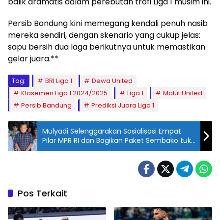
balik dramatis dalam perebutan trofi Liga 1 musim ini.
Persib Bandung kini memegang kendali penuh nasib
mereka sendiri, dengan skenario yang cukup jelas:
sapu bersih dua laga berikutnya untuk memastikan
gelar juara.**
Tag:
BRI Liga 1
Dewa United
Klasemen Liga 1 2024/2025
Liga 1
Malut United
Persib Bandung
Prediksi Juara Liga 1
Mulyadi Selenggarakan Sosialisasi Empat
Pilar MPR RI dan Bagikan Paket Sembako tuk
Warga Bogor
Pos Terkait