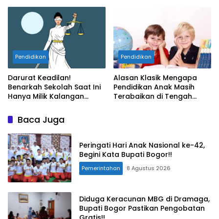
Bermartabat
yang Menyayat Hati
Pendidikan
Pendidikan
Darurat Keadilan!
Alasan Klasik Mengapa
Benarkah Sekolah Saat Ini
Pendidikan Anak Masih
Hanya Milik Kalangan
Terabaikan di Tengah
Tertentu?
Krisis Keadilan
Baca Juga
Peringati Hari Anak Nasional ke-42,
Begini Kata Bupati Bogor!!
Pemerintahan
8 Agustus 2026
Diduga Keracunan MBG di Dramaga,
Bupati Bogor Pastikan Pengobatan
Gratis!!