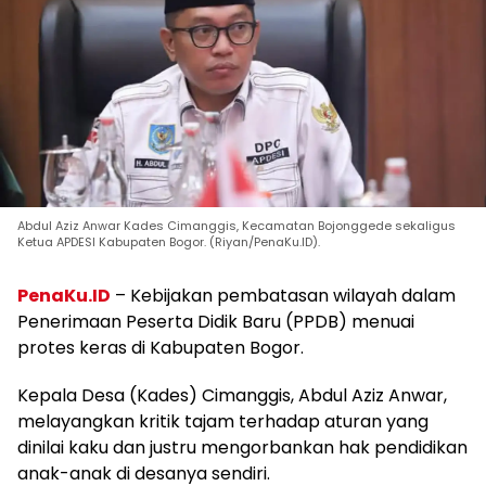
Abdul Aziz Anwar Kades Cimanggis, Kecamatan Bojonggede sekaligus
Ketua APDESI Kabupaten Bogor. (Riyan/PenaKu.ID).
PenaKu.ID
– Kebijakan pembatasan wilayah dalam
Penerimaan Peserta Didik Baru (PPDB) menuai
protes keras di Kabupaten Bogor.
Kepala Desa (Kades) Cimanggis, Abdul Aziz Anwar,
melayangkan kritik tajam terhadap aturan yang
dinilai kaku dan justru mengorbankan hak pendidikan
anak-anak di desanya sendiri.