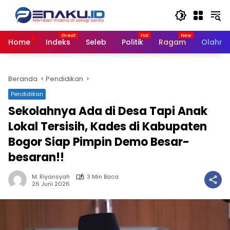
Langsung
ke
konten
Home
Indeks
Seleb
Politik
Ragam
Olahra
Beranda
Pendidikan
Pendidikan
Sekolahnya Ada di Desa Tapi Anak
Lokal Tersisih, Kades di Kabupaten
Bogor Siap Pimpin Demo Besar-
besaran!!
M. Riyansyah
3 Min Baca
26 Juni 2026