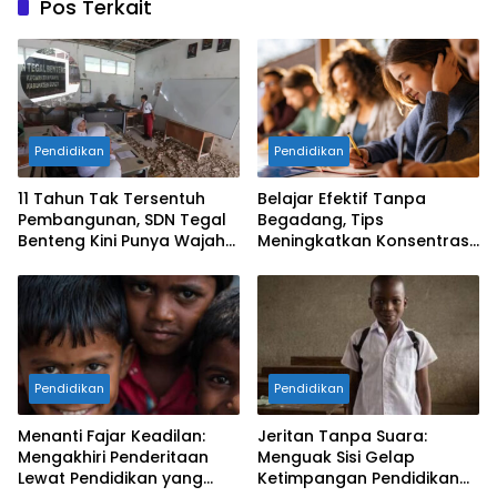
Pos Terkait
Pendidikan
Pendidikan
​11 Tahun Tak Tersentuh
Belajar Efektif Tanpa
Pembangunan, SDN Tegal
Begadang, Tips
Benteng Kini Punya Wajah
Meningkatkan Konsentrasi
Baru di Bawah
untuk Pelajar dan
Kepemimpinan Rudy-Jaro
Mahasiswa
Pendidikan
Pendidikan
Menanti Fajar Keadilan:
Jeritan Tanpa Suara:
Mengakhiri Penderitaan
Menguak Sisi Gelap
Lewat Pendidikan yang
Ketimpangan Pendidikan