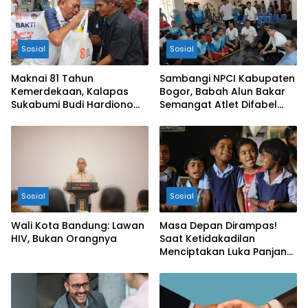
Sosial
Sosial
Maknai 81 Tahun
Sambangi NPCI Kabupaten
Kemerdekaan, Kalapas
Bogor, Babah Alun Bakar
Sukabumi Budi Hardiono
Semangat Atlet Difabel
Turun Langsung Salurkan
dan Beri Motivasi
Bantuan ke Panti Asuhan
Sosial
Sosial
Wali Kota Bandung: Lawan
Masa Depan Dirampas!
HIV, Bukan Orangnya
Saat Ketidakadilan
Menciptakan Luka Panjang
bagi Anak Bangsa