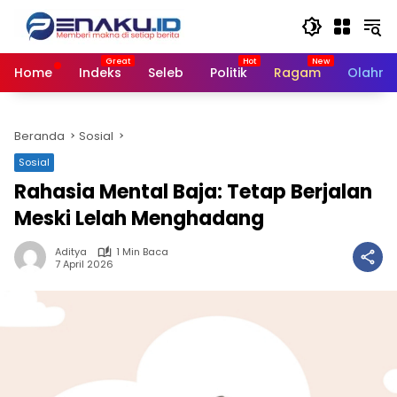
Langsung
ke
konten
Home
Indeks
Seleb
Politik
Ragam
Olahra
Beranda
Sosial
Sosial
Rahasia Mental Baja: Tetap Berjalan
Meski Lelah Menghadang
Aditya
1 Min Baca
7 April 2026