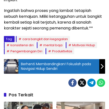
Ingatlah bahwa proses yang lambat tetaplah
sebuah kemajuan. Miliki ketangguhan untuk bangkit
kembali setiap kali terjatuh, karena di sanalah
karakter sejati seorang pemenang dibentuk.**
Tag:
cara bangkit dari kegagalan
konsistensi diri
mental baja
Motivasi Hidup
Pengembangan Diri
Produktivitas
Berhenti Membandingkan! Fokuslah pada
Navigasi Hidup Sendiri
Pos Terkait