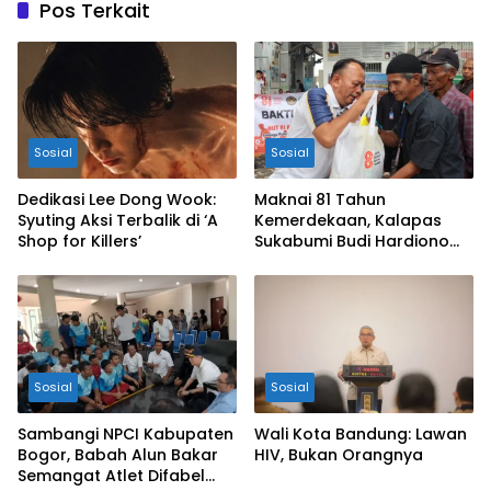
Pos Terkait
Sosial
Sosial
Dedikasi Lee Dong Wook:
Maknai 81 Tahun
Syuting Aksi Terbalik di ‘A
Kemerdekaan, Kalapas
Shop for Killers’
Sukabumi Budi Hardiono
Turun Langsung Salurkan
Bantuan ke Panti Asuhan
Sosial
Sosial
Sambangi NPCI Kabupaten
Wali Kota Bandung: Lawan
Bogor, Babah Alun Bakar
HIV, Bukan Orangnya
Semangat Atlet Difabel