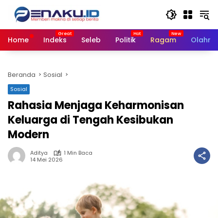
Langsung
ke
konten
Home
Indeks
Seleb
Politik
Ragam
Olahra
Beranda
Sosial
Sosial
Rahasia Menjaga Keharmonisan
Keluarga di Tengah Kesibukan
Modern
Aditya
1 Min Baca
14 Mei 2026