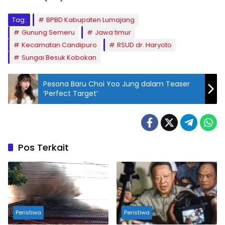
Tag:
BPBD Kabupaten Lumajang
Gunung Semeru
Jawa timur
Kecamatan Candipuro
RSUD dr. Haryoto
Sungai Besuk Kobokan
Pesona Baru Choi Yoo Jung dalam Teaser
‘Perfect Target’
Pos Terkait
Peristiwa
Peristiwa