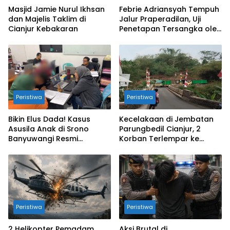
Masjid Jamie Nurul Ikhsan
Febrie Adriansyah Tempuh
dan Majelis Taklim di
Jalur Praperadilan, Uji
Cianjur Kebakaran
Penetapan Tersangka oleh
Kejagung dan Polri
Peristiwa
Peristiwa
Bikin Elus Dada! Kasus
Kecelakaan di Jembatan
Asusila Anak di Srono
Parungbedil Cianjur, 2
Banyuwangi Resmi
Korban Terlempar ke
Dibongkar Polisi
Jurang
Peristiwa
Peristiwa
2 Helikopter Pemadam
Aksi Brutal di