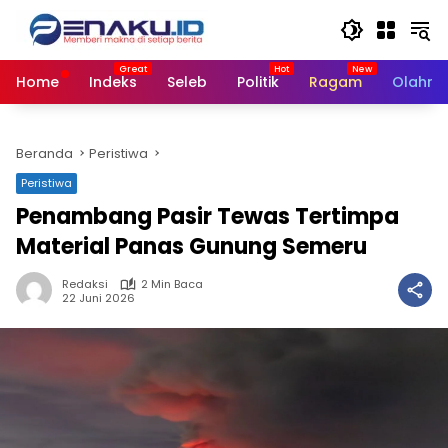
Langsung
ke
konten
Home
Indeks
Seleb
Politik
Ragam
Olahra
Beranda
Peristiwa
Peristiwa
Penambang Pasir Tewas Tertimpa
Material Panas Gunung Semeru
Redaksi
2 Min Baca
22 Juni 2026