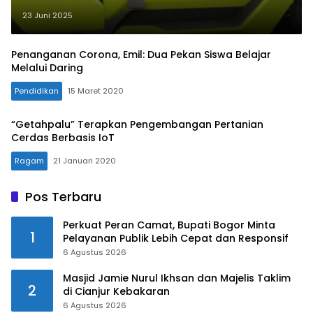
Indonesia!
23 Juni 2025
Penanganan Corona, Emil: Dua Pekan Siswa Belajar
Melalui Daring
Pendidikan
15 Maret 2020
“Getahpalu” Terapkan Pengembangan Pertanian
Cerdas Berbasis IoT
Ragam
21 Januari 2020
Pos Terbaru
Perkuat Peran Camat, Bupati Bogor Minta
1
Pelayanan Publik Lebih Cepat dan Responsif
6 Agustus 2026
Masjid Jamie Nurul Ikhsan dan Majelis Taklim
2
di Cianjur Kebakaran
6 Agustus 2026