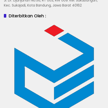
Jl. Dr. Djunjunan No.56, RT 003, RW 009. Kel. Sukabungah,
Kec. Sukajadi, Kota Bandung, Jawa Barat 40162
Diterbitkan Oleh :