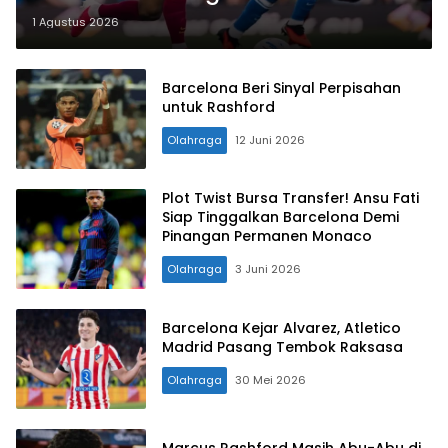
Birmingham
1 Agustus 2026
Barcelona Beri Sinyal Perpisahan
untuk Rashford
Olahraga
12 Juni 2026
Plot Twist Bursa Transfer! Ansu Fati
Siap Tinggalkan Barcelona Demi
Pinangan Permanen Monaco
Olahraga
3 Juni 2026
Barcelona Kejar Alvarez, Atletico
Madrid Pasang Tembok Raksasa
Olahraga
30 Mei 2026
Marcus Rashford Masih Abu-Abu di