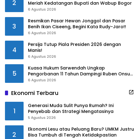
2
Meriah Kedatangan Bupati dan Wabup Bogor
6 Agustus 2026
Resmikan Pasar Hewan Jonggol dan Pasar
3
Benih Ikan Ciseeng, Begini Kata Rudy-Jaro!!
6 Agustus 2026
Persija Tutup Piala Presiden 2026 dengan
4
Manis!
6 Agustus 2026
Kuasa Hukum Sarwendah Ungkap
5
Pengorbanan 11 Tahun Dampingi Ruben Onsu
Saat Sakit
6 Agustus 2026
Ekonomi Terbaru
Generasi Muda Sulit Punya Rumah? Ini
1
Penyebab dan Strategi Mengatasinya
5 Agustus 2026
Ekonomi Lesu atau Peluang Baru? UMKM Justru
2
Bisa Tumbuh di Tengah Ketidakpastian