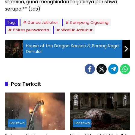
stamina, guna menghindari terjadinya peristiwa
serupa.** (tds)
Tag:
Danau Jatiluhur
Kampung Cigading
Polres purwakarta
Waduk Jatiluhur
House of the Dragon Season 3: Perang Naga
Dimulai
Pos Terkait
Peristiwa
Peristiwa