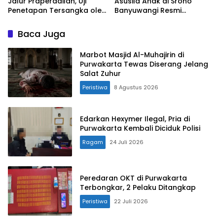
Jalur Praperadilan, Uji
Asusila Anak di Srono
Penetapan Tersangka oleh
Banyuwangi Resmi
Kejagung dan Polri
Dibongkar Polisi
Baca Juga
Marbot Masjid Al-Muhajirin di
Purwakarta Tewas Diserang Jelang
Salat Zuhur
Peristiwa
8 Agustus 2026
Edarkan Hexymer Ilegal, Pria di
Purwakarta Kembali Diciduk Polisi
Ragam
24 Juli 2026
Peredaran OKT di Purwakarta
Terbongkar, 2 Pelaku Ditangkap
Peristiwa
22 Juli 2026