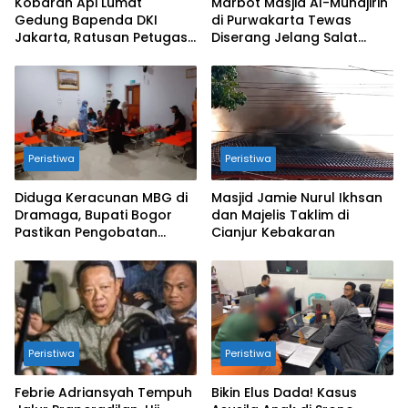
Kobaran Api Lumat
Marbot Masjid Al-Muhajirin
Gedung Bapenda DKI
di Purwakarta Tewas
Jakarta, Ratusan Petugas
Diserang Jelang Salat
Diterjunkan
Zuhur
Peristiwa
Peristiwa
Diduga Keracunan MBG di
Masjid Jamie Nurul Ikhsan
Dramaga, Bupati Bogor
dan Majelis Taklim di
Pastikan Pengobatan
Cianjur Kebakaran
Gratis!!
Peristiwa
Peristiwa
Febrie Adriansyah Tempuh
Bikin Elus Dada! Kasus