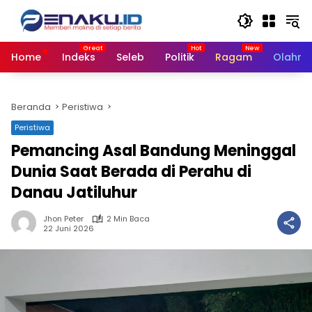
Langsung
ke
konten
Home
Indeks
Seleb
Politik
Ragam
Olahra
Beranda
Peristiwa
Peristiwa
Pemancing Asal Bandung Meninggal
Dunia Saat Berada di Perahu di
Danau Jatiluhur
Jhon Peter
2 Min Baca
22 Juni 2026