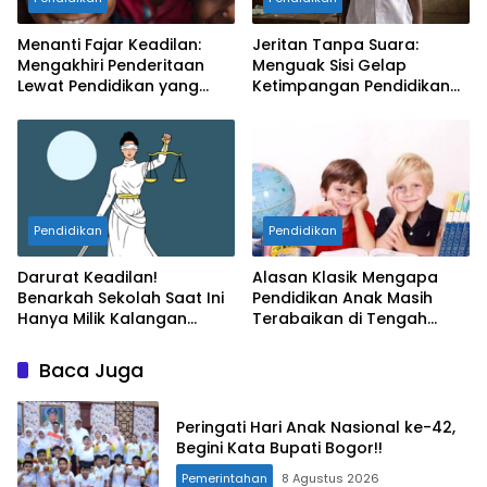
Menanti Fajar Keadilan:
Jeritan Tanpa Suara:
Mengakhiri Penderitaan
Menguak Sisi Gelap
Lewat Pendidikan yang
Ketimpangan Pendidikan
Bermartabat
yang Menyayat Hati
Pendidikan
Pendidikan
Darurat Keadilan!
Alasan Klasik Mengapa
Benarkah Sekolah Saat Ini
Pendidikan Anak Masih
Hanya Milik Kalangan
Terabaikan di Tengah
Tertentu?
Krisis Keadilan
Baca Juga
Peringati Hari Anak Nasional ke-42,
Begini Kata Bupati Bogor!!
Pemerintahan
8 Agustus 2026