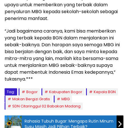
upaya untuk memberikan yang terbaik dalam
penyaluran MBG kepada sekolah-sekolah sebagai
penerima manfaat.
“Jadi bagaimana caranya, kami bisa memberikan
yang terbaik kepada BGN dalam menjalankan ini
sebaik-baiknya. Dan harapan saya semoga MBG ini
bisa berjalan dengan baik, dan saya minta kepada
mitra-mitra yang lain, marilah kita bersama-sama
untuk menjalankan MBG sebaik-baiknya supaya
dapat membentuk Indonesia Emas kedepannya,”
tukasnya.***
Tag:
Bogor
Kabupaten Bogor
Kepala BGN
Makan Bergizi Gratis
MBG
SDN Citaringgul 02 Babakan Madang
Rahasia Tubuh Bugar: Mengapa Rutin Minum
Susu Masih Jadi Pilihan Terbaik?