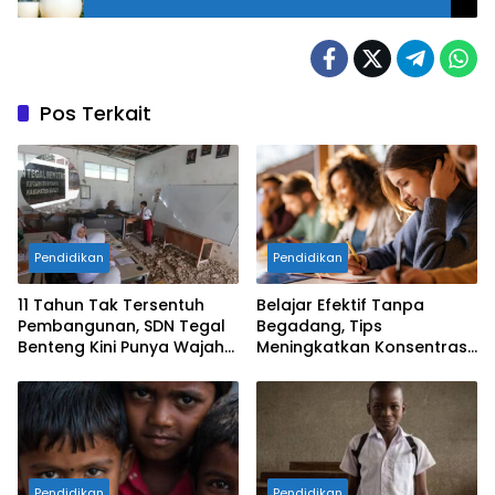
Pos Terkait
Pendidikan
Pendidikan
​11 Tahun Tak Tersentuh
Belajar Efektif Tanpa
Pembangunan, SDN Tegal
Begadang, Tips
Benteng Kini Punya Wajah
Meningkatkan Konsentrasi
Baru di Bawah
untuk Pelajar dan
Kepemimpinan Rudy-Jaro
Mahasiswa
Pendidikan
Pendidikan