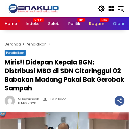
Langsung
ke
konten
Home
Indeks
Seleb
Politik
Ragam
Olahra
Beranda
Pendidikan
Pendidikan
Miris!! Didepan Kepala BGN;
Distribusi MBG di SDN Citaringgul 02
Babakan Madang Pakai Bak Gerobak
Sampah
M. Riyansyah
3 Min Baca
11 Mei 2026