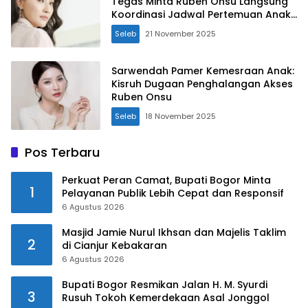
Tegas Minta Ruben Onsu Langsung
Koordinasi Jadwal Pertemuan Anak
via WhatsApp
Seleb
21 November 2025
Sarwendah Pamer Kemesraan Anak:
Kisruh Dugaan Penghalangan Akses
Ruben Onsu
Seleb
18 November 2025
Pos Terbaru
Perkuat Peran Camat, Bupati Bogor Minta
1
Pelayanan Publik Lebih Cepat dan Responsif
6 Agustus 2026
Masjid Jamie Nurul Ikhsan dan Majelis Taklim
2
di Cianjur Kebakaran
6 Agustus 2026
Bupati Bogor Resmikan Jalan H. M. Syurdi
3
Rusuh Tokoh Kemerdekaan Asal Jonggol