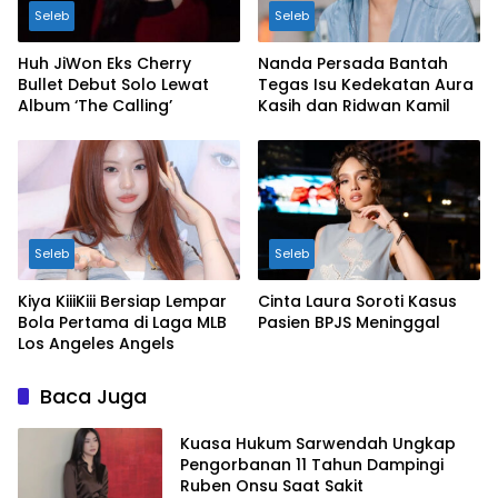
Seleb
Seleb
Huh JiWon Eks Cherry
Nanda Persada Bantah
Bullet Debut Solo Lewat
Tegas Isu Kedekatan Aura
Album ‘The Calling’
Kasih dan Ridwan Kamil
Seleb
Seleb
Kiya KiiiKiii Bersiap Lempar
Cinta Laura Soroti Kasus
Bola Pertama di Laga MLB
Pasien BPJS Meninggal
Los Angeles Angels
Baca Juga
Kuasa Hukum Sarwendah Ungkap
Pengorbanan 11 Tahun Dampingi
Ruben Onsu Saat Sakit