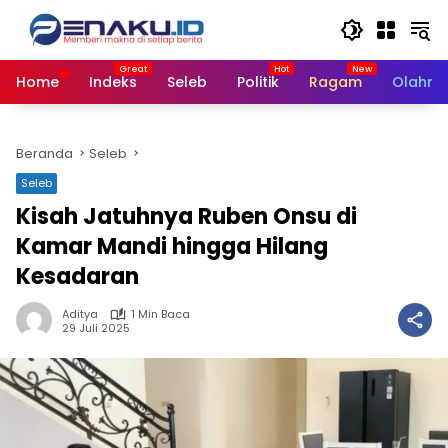
Langsung
ke
konten
Home
Indeks
Seleb
Politik
Ragam
Olahra
Beranda
Seleb
Seleb
Kisah Jatuhnya Ruben Onsu di
Kamar Mandi hingga Hilang
Kesadaran
Aditya
1 Min Baca
29 Juli 2025