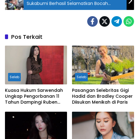
Sukabumi Berhasil Selamatkan Bocah
Kedalam Sumur
Pos Terkait
Seleb
Seleb
Kuasa Hukum Sarwendah
Pasangan Selebritas Gigi
Ungkap Pengorbanan 11
Hadid dan Bradley Cooper
Tahun Dampingi Ruben
Diisukan Menikah di Paris
Onsu Saat Sakit