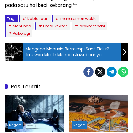
pada satu hal kecil sekarang.**
Tag:
Kebiasaan
manajemen waktu
Menunda
Produktivitas
prokrastinasi
Psikologi
Mengapa Manusia Bermimpi Saat Tidur?
Ilmuwan Masih Mencari Jawabannya
Pos Terkait
Ragam
Ragam