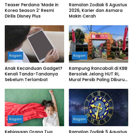
Teaser Perdana ‘Made in
Ramalan Zodiak 6 Agustus
Korea Season 2’ Resmi
2026, Karier dan Asmara
Dirilis Disney Plus
Makin Cerah
Ragam
Ragam
Anak Kecanduan Gadget?
Kampung Rancabali di KBB
Kenali Tanda-Tandanya
Bersolek Jelang HUT RI,
Sebelum Terlambat
Mural Persib Paling Diburu
Pengunjung
Ragam
Ragam
Kebiasaan Orang Tua
Ramalan Zodiak 5 Agustus