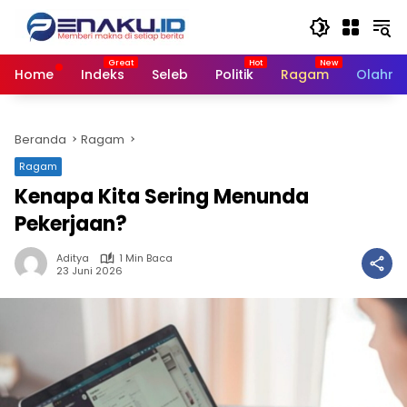
Langsung
ke
konten
Home
Indeks
Seleb
Politik
Ragam
Olahra
Beranda
Ragam
Ragam
Kenapa Kita Sering Menunda
Pekerjaan?
Aditya
1 Min Baca
23 Juni 2026