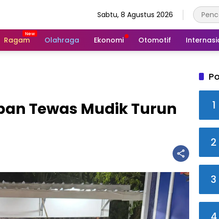
Sabtu, 8 Agustus 2026
Ragam
Olahraga
Ekonomi
Otomotif
Internasi
Po
1
rban Tewas Mudik Turun
2
3
4