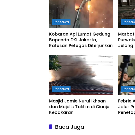
Peristiwa
Peristi
Kobaran Api Lumat Gedung
Marbot 
Bapenda DKI Jakarta,
Purwak
Ratusan Petugas Diterjunkan
Jelang 
Peristiwa
Peristi
Masjid Jamie Nurul Ikhsan
Febrie
dan Majelis Taklim di Cianjur
Jalur Pr
Kebakaran
Peneta
Kejagun
Baca Juga