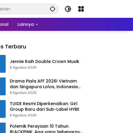
onal
Lainnya
s Terbaru
Jennie Raih Double Crown Musik
8 Agustus 2026
Drama Piala AFF 2026! Vietnam
dan Singapura Lolos, Indonesia
Harus Tersingkir
8 Agustus 2026
TUIDE Resmi Diperkenalkan: Girl
Group Baru dari Sub-Label HYBE
8 Agustus 2026
Polemik Perayaan 10 Tahun
BLACKPINK: Apa yang Sebenarnya