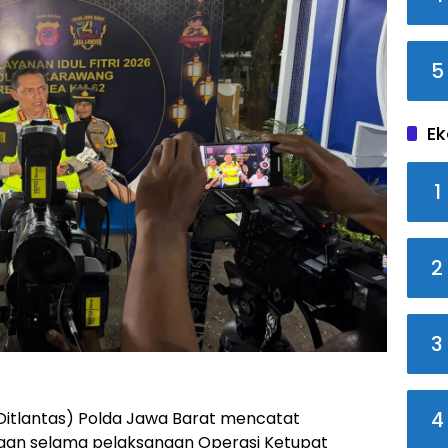
5
Ek
1
2
3
4
 (Ditlantas) Polda Jawa Barat mencatat
kaan selama pelaksanaan Operasi Ketupat