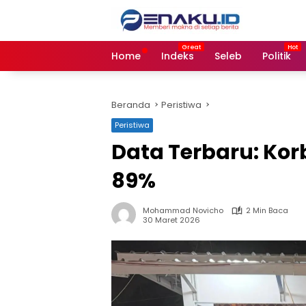
Langsung
ke
konten
Home
Indeks
Seleb
Politik
Beranda
Peristiwa
Peristiwa
Data Terbaru: Ko
89%
Mohammad Novicho
2 Min Baca
30 Maret 2026