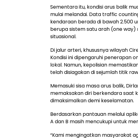
Sementara itu, kondisi arus balik 
mulai melandai. Data traffic count
kendaraan berada di bawah 2.500 uni
berupa sistem satu arah (one way)
situasional.
Di jalur arteri, khususnya wilayah Ci
Kondisi ini dipengaruhi penerapan on
lokal. Namun, kepolisian memastikan
telah disiagakan di sejumlah titik r
Memasuki sisa masa arus balik, Dir
memaksakan diri berkendara saat k
dimaksimalkan demi keselamatan.
Berdasarkan pantauan melalui aplikas
A dan B masih mencukupi untuk men
“Kami mengingatkan masyarakat ag