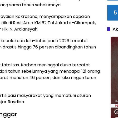
yang sama tahun sebelumnya.
5
. Raydian Kokrosono, menyampaikan capaian
udik di Rest Area KM 62 Tol Jakarta–Cikampek,
A
iki N. Ardiansyah.
 kecelakaan lalu-lintas pada 2026 tercatat
un drastis hingga 76 persen dibandingkan tahun
t fatalitas. Korban meninggal dunia tercatat
 dari tahun sebelumnya yang mencapai 121 orang.
erat menurun 46 persen, dan luka ringan turun
partisipasi masyarakat yang mematuhi aturan
jar Raydian.
onggar