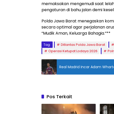
memaksakan mengemudi saat lelah.
pengaturan di bahu jalan demi kese
Polda Jawa Barat menegaskan komi
secara optimal agar perjalanan aru
“Mudik Aman, Keluarga Bahagia.”**
Tag:
Ditlantas Polda Jawa Barat
Operasi Ketupat Lodaya 2026
Pol
Real Madrid Incar Adam Whart
Pos Terkait