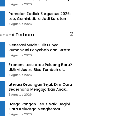
Terjadi?
8 Agustus 2026
Ramalan Zodiak 8 Agustus 2026:
Leo, Gemini, Libra Jadi Sorotan
8 Agustus 2026
onomi Terbaru
Generasi Muda Sulit Punya
Rumah? Ini Penyebab dan Strategi
Mengatasinya
5 Agustus 2026
Ekonomi Lesu atau Peluang Baru?
UMKM Justru Bisa Tumbuh di
Tengah Ketidakpastian
5 Agustus 2026
Literasi Keuangan Sejak Dini, Cara
Sederhana Mengajarkan Anak
Mengelola Uang
5 Agustus 2026
Harga Pangan Terus Naik, Begini
Cara Keluarga Menghemat
Belanja
5 Agustus 2026