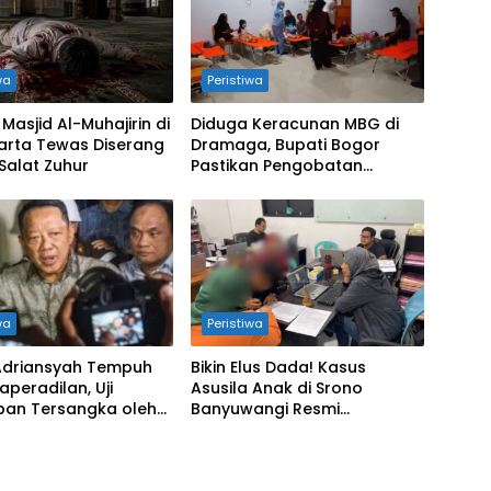
wa
Peristiwa
Masjid Al-Muhajirin di
Diduga Keracunan MBG di
arta Tewas Diserang
Dramaga, Bupati Bogor
Salat Zuhur
Pastikan Pengobatan
Gratis!!
wa
Peristiwa
 Adriansyah Tempuh
Bikin Elus Dada! Kasus
aperadilan, Uji
Asusila Anak di Srono
pan Tersangka oleh
Banyuwangi Resmi
g dan Polri
Dibongkar Polisi