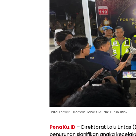
Data Terbaru: Korban Tewas Mudik Turun 89%
PenaKu.ID
– Direktorat Lalu Lintas
penurunan signifikan angka kecela