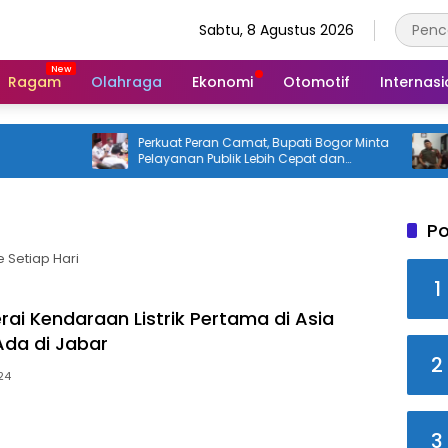
Sabtu, 8 Agustus 2026
Ragam
Olahraga
Ekonomi
Otomotif
Internasi
Perkuat Peran Camat, Bupati Bogor Minta
Ditud
Pelayanan Publik Lebih Cepat dan
Jaga
Responsif
Bicar
Po
 Setiap Hari
1
rai Kendaraan Listrik Pertama di Asia
da di Jabar
2
24
3