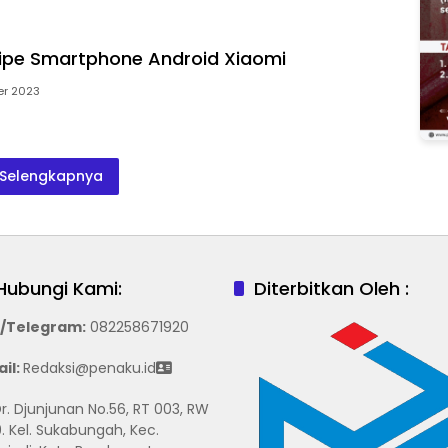
ipe Smartphone Android Xiaomi
er 2023
Selengkapnya
Hubungi Kami:
Diterbitkan Oleh :
/Telegram
:
082258671920
il:
Redaksi@penaku.id
 Dr. Djunjunan No.56, RT 003, RW
. Kel. Sukabungah, Kec.