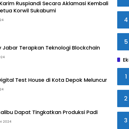
, Karim Ruspiandi Secara Aklamasi Kembali
etua Korwil Sukabumi
4
024
5
Jabar Terapkan Teknologi Blockchain
024
Ek
1
Digital Test House di Kota Depok Meluncur
24
2
Salibu Dapat Tingkatkan Produksi Padi
3
ri 2024