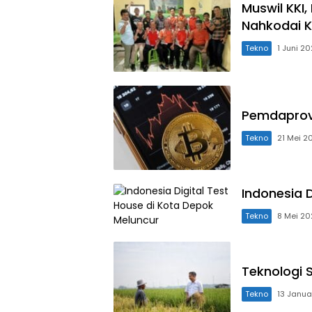
Muswil KKI
Nahkodai K
Tekno
1 Juni 2
Pemdaprov 
Tekno
21 Mei 2
Indonesia 
Tekno
8 Mei 20
Teknologi 
Tekno
13 Janua