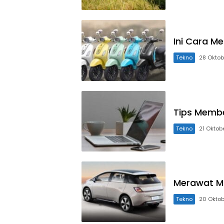
Ini Cara M
Tekno
28 Oktob
Tips Membe
Tekno
21 Oktob
Merawat Mo
Tekno
20 Okto