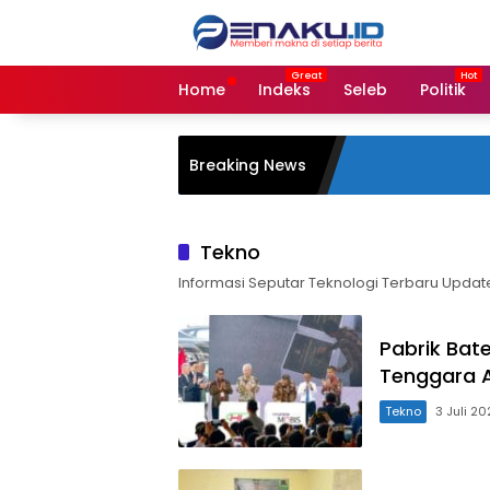
Langsung
ke
konten
Home
Indeks
Seleb
Politik
Breaking News
Tekno
Informasi Seputar Teknologi Terbaru Update
Pabrik Bate
Tenggara A
Tekno
3 Juli 20