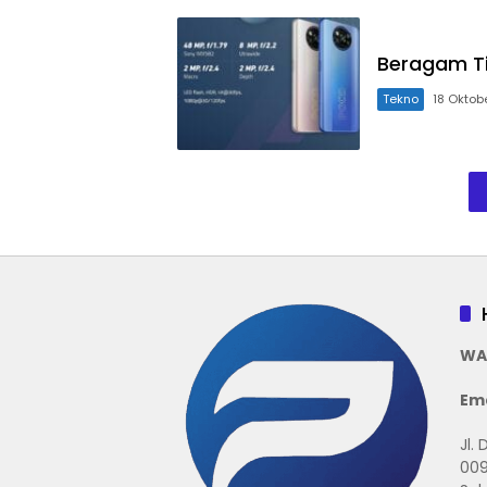
Beragam T
Tekno
18 Oktob
WA
Ema
Jl.
009