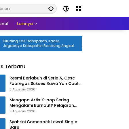
onal
Lainnya
ing Tak Transparan, Kades
Pemkot Bandung Optimalk
baya Kabupaten Bandung Angkat
Tegalega untuk Produksi Br
a
s Terbaru
Resmi Berlabuh di Serie A, Cesc
Fabregas Sukses Bawa Yan Couto
ke Como 1907!
8 Agustus 2026
Mengapa Artis K-pop Sering
Mengalami Burnout? Pelajaran
dari Han Ga In
8 Agustus 2026
Syahrini Comeback Lewat Single
Baru