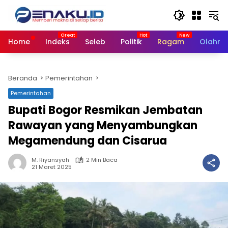
Langsung
ke
konten
Home
Indeks
Seleb
Politik
Ragam
Olahra
Beranda
Pemerintahan
Pemerintahan
Bupati Bogor Resmikan Jembatan
Rawayan yang Menyambungkan
Megamendung dan Cisarua
M. Riyansyah
2 Min Baca
21 Maret 2025