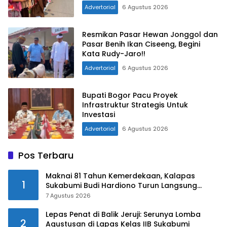
Bogor
Advertorial
6 Agustus 2026
Resmikan Pasar Hewan Jonggol dan
Pasar Benih Ikan Ciseeng, Begini
Kata Rudy-Jaro!!
Advertorial
6 Agustus 2026
Bupati Bogor Pacu Proyek
Infrastruktur Strategis Untuk
Investasi
Advertorial
6 Agustus 2026
Pos Terbaru
Maknai 81 Tahun Kemerdekaan, Kalapas
1
Sukabumi Budi Hardiono Turun Langsung
Salurkan Bantuan ke Panti Asuhan
7 Agustus 2026
Lepas Penat di Balik Jeruji: Serunya Lomba
2
Agustusan di Lapas Kelas IIB Sukabumi