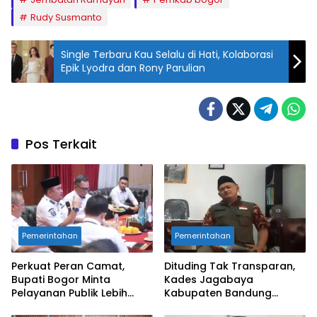
Rudy Susmanto
Single Terbaru Kau Selalu di Hati, Kolaborasi
Epik Lyodra dan Rony Parulian
Pos Terkait
Pemerintahan
Pemerintahan
Perkuat Peran Camat,
Dituding Tak Transparan,
Bupati Bogor Minta
Kades Jagabaya
Pelayanan Publik Lebih
Kabupaten Bandung
Cepat dan Responsif
Angkat Bicara