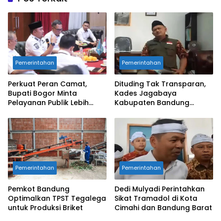
Pemerintahan
Pemerintahan
Perkuat Peran Camat,
Dituding Tak Transparan,
Bupati Bogor Minta
Kades Jagabaya
Pelayanan Publik Lebih
Kabupaten Bandung
Cepat dan Responsif
Angkat Bicara
Pemerintahan
Pemerintahan
Pemkot Bandung
Dedi Mulyadi Perintahkan
Optimalkan TPST Tegalega
Sikat Tramadol di Kota
untuk Produksi Briket
Cimahi dan Bandung Barat