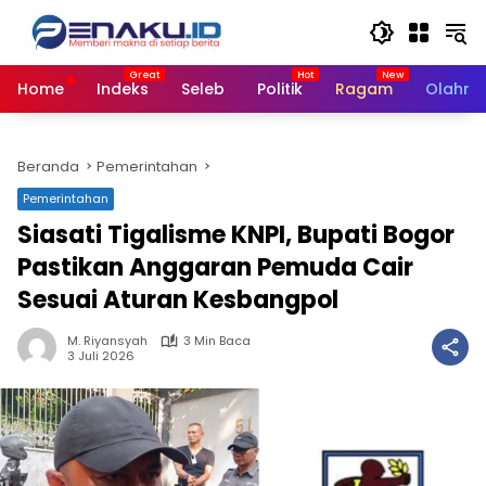
Langsung
ke
konten
Home
Indeks
Seleb
Politik
Ragam
Olahra
Beranda
Pemerintahan
Pemerintahan
Siasati Tigalisme KNPI, Bupati Bogor
Pastikan Anggaran Pemuda Cair
Sesuai Aturan Kesbangpol
M. Riyansyah
3 Min Baca
3 Juli 2026