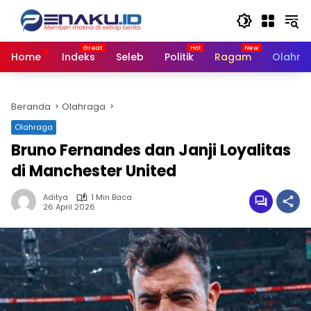
Langsung
ke
konten
Home
Indeks
Seleb
Politik
Ragam
Olahra
Beranda
Olahraga
Olahraga
Bruno Fernandes dan Janji Loyalitas
di Manchester United
Aditya
1 Min Baca
26 April 2026