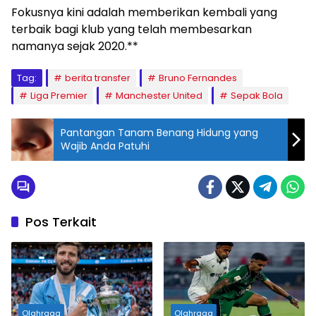
Fokusnya kini adalah memberikan kembali yang
terbaik bagi klub yang telah membesarkan
namanya sejak 2020.**
Tag:
berita transfer
Bruno Fernandes
Liga Premier
Manchester United
Sepak Bola
Pantangan Tanam Benang Hidung yang
Wajib Anda Patuhi
Pos Terkait
Olahraga
Olahraga