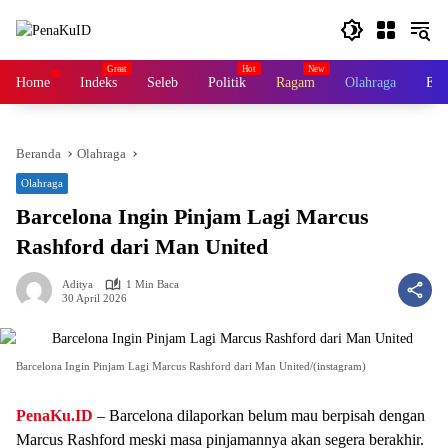
Langsung
ke
konten
Home
Indeks
Seleb
Politik
Ragam
Olahraga
Ek
Beranda
Olahraga
Olahraga
Barcelona Ingin Pinjam Lagi Marcus
Rashford dari Man United
Aditya
1 Min Baca
30 April 2026
Barcelona Ingin Pinjam Lagi Marcus Rashford dari Man United/(instagram)
PenaKu.ID
– Barcelona dilaporkan belum mau berpisah dengan
Marcus Rashford meski masa pinjamannya akan segera berakhir.