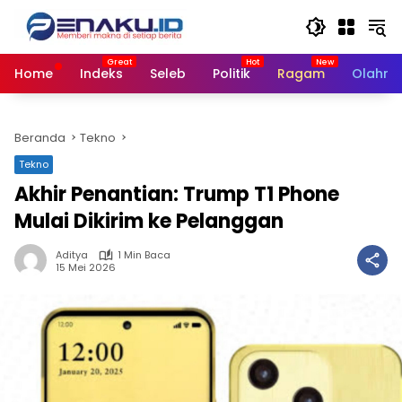
Langsung
ke
konten
Home
Indeks
Seleb
Politik
Ragam
Olahra
Beranda
Tekno
Tekno
Akhir Penantian: Trump T1 Phone
Mulai Dikirim ke Pelanggan
Aditya
1 Min Baca
15 Mei 2026