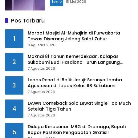
Tekno
15 Mei 2026
Pos Terbaru
Marbot Masjid Al-Muhajirin di Purwakarta
1
Tewas Diserang Jelang Salat Zuhur
8 Agustus 2026
Maknai 81 Tahun Kemerdekaan, Kalapas
2
Sukabumi Budi Hardiono Turun Langsung
Salurkan Bantuan ke Panti Asuhan
7 Agustus 2026
Lepas Penat di Balik Jeruji: Serunya Lomba
3
Agustusan di Lapas Kelas IIB Sukabumi
7 Agustus 2026
DAWN Comeback Solo Lewat Single Too Much
4
Setelah Tiga Tahun
7 Agustus 2026
Diduga Keracunan MBG di Dramaga, Bupati
5
Bogor Pastikan Pengobatan Gratis!!