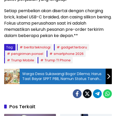
Setiap pembelian akan disertai dengan charging
brick, kabel USB-C braided, dan casing silikon bening.
Fokus utama perusahaan saat ini adalah
memastikan seluruh pesanan pre-order terkirim
dalam beberapa pekan ke depan.**
Tag:
berita teknologi
gadget terbaru
pengiriman ponsel
smartphone 2026
Trump Mobile
Trump T1 Phone
Warga Desa Sukawangi Bogor Dilema; Harus
Taat Bayar SPPT PBB, Namun Status Tanah
Masih Diakui Kawasan Hutan oleh Kemenhut
Pos Terkait