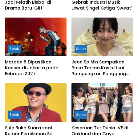
Jadi Pelatih Bisbol di
Gebrak Industri Musik
Drama Baru ‘Gift’
Lewat Singel Ketiga ‘Sweat’
Seleb
Seleb
Maroon 5 Dipastikan
Jeon So Min Sampaikan
Konser di Jakarta pada
Rasa Terima Kasih Usai
Februari 2027
Rampungkan Panggung
‘Lungs’
Seleb
Seleb
Sule Buka Suara soal
Keseruan Tur Dunia IVE di
Rumor Pernikahan Siri
Oakland dan Gaya