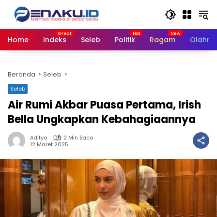
Langsung
ke
konten
Home
Indeks
Seleb
Politik
Ragam
Olahra
Beranda
Seleb
Seleb
Air Rumi Akbar Puasa Pertama, Irish
Bella Ungkapkan Kebahagiaannya
Aditya
2 Min Baca
12 Maret 2025