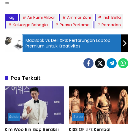
**
Tag:
Air Rumi Akbar
Ammar Zoni
Irish Bella
Keluarga Bahagia
Puasa Pertama
Ramadan
MacBook vs Dell XPS: Pertarungan Laptop
Premium untuk Kreativitas
Pos Terkait
Seleb
Seleb
Kim Woo Bin Siap Beraksi
KISS OF LIFE Kembali