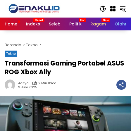
Langsung
ke
konten
Home
Indeks
Seleb
Politik
Ragam
Olahra
Beranda
Tekno
Tekno
Transformasi Gaming Portabel ASUS
ROG Xbox Ally
Aditya
2 Min Baca
9 Juni 2025