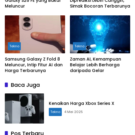
Galaxy S26 FE yang Bakal
Diprediksi Lebih Canggih,
Meluncur
Simak Bocoran Terbarunya
Tekno
Tekno
Samsung Galaxy Z Fold 8
Zaman AI, Kemampuan
Meluncur, Intip Fitur AI dan
Belajar Lebih Berharga
Harga Terbarunya
daripada Gelar
Baca Juga
Kenaikan Harga Xbox Series X
Tekno
4 Mei 2025
Pos Terbaru