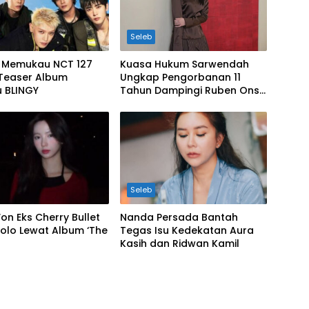
Seleb
 Memukau NCT 127
Kuasa Hukum Sarwendah
Teaser Album
Ungkap Pengorbanan 11
u BLINGY
Tahun Dampingi Ruben Onsu
Saat Sakit
Seleb
on Eks Cherry Bullet
Nanda Persada Bantah
olo Lewat Album ‘The
Tegas Isu Kedekatan Aura
Kasih dan Ridwan Kamil