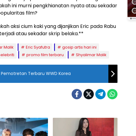
akah ini murni pengkhianatan nyata atau sekadar
opularitas film?
kah aksi cium kaki yang dijanjikan Eric pada Rabu
rjadi atau sekadar skrip belaka.**
r Malik
Eric Syafutra
gosip artis hari ini
elebriti
promo film terbaru
Shyalimar Malik
m Pemotretan Terbaru WWD Korea