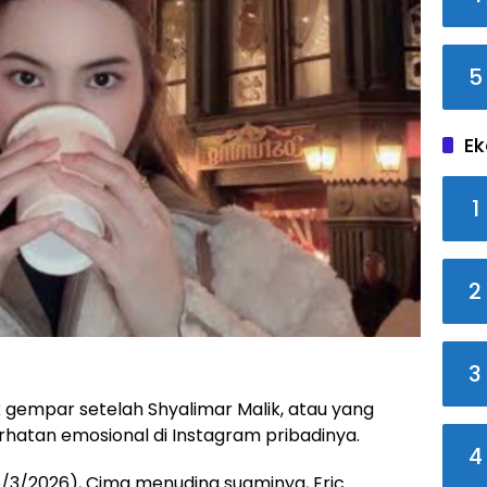
5
Ek
1
2
)
3
empar setelah Shyalimar Malik, atau yang
hatan emosional di Instagram pribadinya.
4
/3/2026), Cima menuding suaminya, Eric