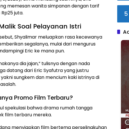
ering memesan wanita simpanan dengan tarif
 Rp25 juta.
5
alik Soal Pelayanan Istri
A
rsebut, Shyalimar meluapkan rasa kecewanya
mberikan segalanya, mulai dari mengurus
ndampingi Eric ke mana pun.
akanya dia jajan,” tulisnya dengan nada
a datang dari Eric Syafutra yang justru
yakni sungkem dan mencium kaki istrinya di
asalah.
anya Promo Film Terbaru?
ncul spekulasi bahwa drama rumah tangga
ek film terbaru mereka.
dang menyiapkan film bertema perselingkuhan