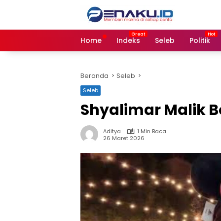
Langsung
ke
konten
Home
Indeks
Seleb
Politik
Beranda
Seleb
Seleb
Shyalimar Malik 
Aditya
1 Min Baca
26 Maret 2026