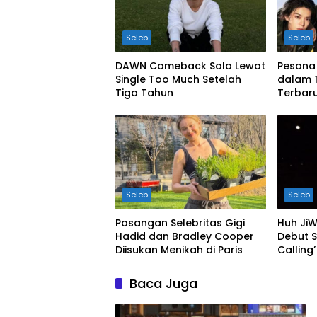
Seleb
Seleb
DAWN Comeback Solo Lewat
Pesona
Single Too Much Setelah
dalam 
Tiga Tahun
Terbar
Seleb
Seleb
Pasangan Selebritas Gigi
Huh JiW
Hadid dan Bradley Cooper
Debut S
Diisukan Menikah di Paris
Calling’
Baca Juga