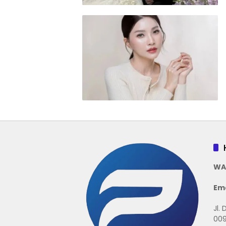
WA
Ema
Jl.
009