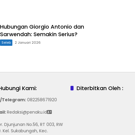
Hubungan Giorgio Antonio dan
Sarwendah: Semakin Serius?
Seleb
2 Januari 2026
Hubungi Kami:
Diterbitkan Oleh :
/Telegram
:
082258671920
il:
Redaksi@penaku.id
 Dr. Djunjunan No.56, RT 003, RW
. Kel. Sukabungah, Kec.