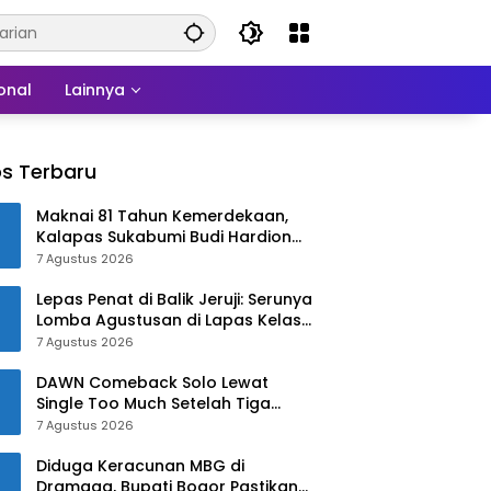
onal
Lainnya
s Terbaru
Maknai 81 Tahun Kemerdekaan,
Kalapas Sukabumi Budi Hardiono
Turun Langsung Salurkan Bantuan
7 Agustus 2026
ke Panti Asuhan
Lepas Penat di Balik Jeruji: Serunya
Lomba Agustusan di Lapas Kelas
IIB Sukabumi
7 Agustus 2026
DAWN Comeback Solo Lewat
Single Too Much Setelah Tiga
Tahun
7 Agustus 2026
Diduga Keracunan MBG di
Dramaga, Bupati Bogor Pastikan