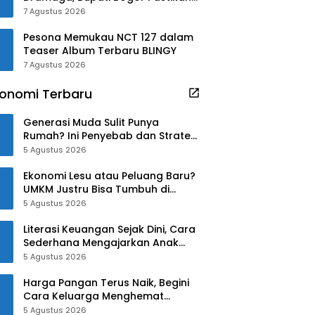
Pengobatan Gratis!!
7 Agustus 2026
Pesona Memukau NCT 127 dalam
Teaser Album Terbaru BLINGY
7 Agustus 2026
onomi Terbaru
Generasi Muda Sulit Punya
Rumah? Ini Penyebab dan Strategi
Mengatasinya
5 Agustus 2026
Ekonomi Lesu atau Peluang Baru?
UMKM Justru Bisa Tumbuh di
Tengah Ketidakpastian
5 Agustus 2026
Literasi Keuangan Sejak Dini, Cara
Sederhana Mengajarkan Anak
Mengelola Uang
5 Agustus 2026
Harga Pangan Terus Naik, Begini
Cara Keluarga Menghemat
Belanja
5 Agustus 2026