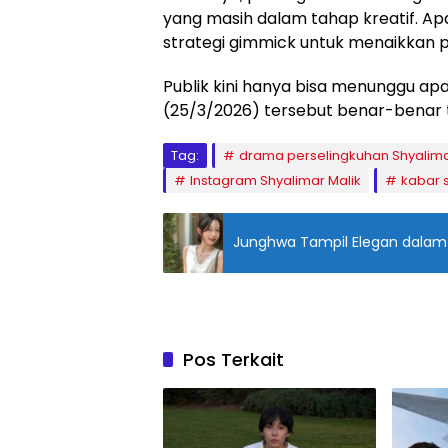
yang masih dalam tahap kreatif. Ap
strategi gimmick untuk menaikkan p
Publik kini hanya bisa menunggu apa
(25/3/2026) tersebut benar-benar te
Tag:
drama perselingkuhan Shyalima
Instagram Shyalimar Malik
kabar s
Junghwa Tampil Elegan dala
Pos Terkait