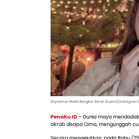
Shyalimar Malik Bongkar Borok Suami/(instagram
PenaKu.ID
– Dunia maya mendadak g
akrab disapa Cima, mengunggah cur
Secara mengejutkan, pada Rabu (25