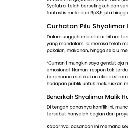
Syafutra, telah berselingkuh dan s
fantastis mulai dari Rp3,5 juta hingga
Curhatan Pilu Shyalimar M
Dalam unggahan berlatar hitam te
yang mendalam. Ia merasa telah me
pakaian, makanan, hingga selalu me
“Cuman 1 mungkin saya gendut aja m
emosional. Namun, respon tak terdug
berencana melakukan aksi ekstrem 
hadapan publik untuk meluruskan m
Benarkah Shyalimar Malik H
Di tengah panasnya konflik ini, mu
tersebut hanyalah bagian dari proy
Kabarnya, pasangan ini memang se