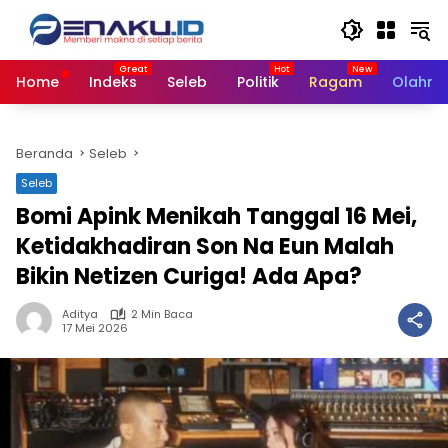
Langsung
ke
konten
Home
Indeks
Seleb
Politik
Ragam
Olahra
Beranda
Seleb
Seleb
Bomi Apink Menikah Tanggal 16 Mei,
Ketidakhadiran Son Na Eun Malah
Bikin Netizen Curiga! Ada Apa?
Aditya
2 Min Baca
17 Mei 2026