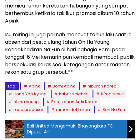
memicu rumor keretakan hubungan yang sempat
berhembus ketika ia tak ikut promosi album 10 tahun
Apink.
Isu miring ini juga pernah mencuat tahun lalu saat ia
absen dari pesta ulang tahun Oh Ha Young.
Ketidakhadiran Na Eun di hari bahagia Bomi pada
tanggal 16 Mei kemarin pun kembali membuat publik
berspekulasi keras soal ketegangan antar mantan
rekan satu grup tersebut.**
Tag:
Apink
Bomi Apink
hiburan Korea
Hong Yoo Kyung
kabar selebriti
KPop News
oh ha young
Pernikahan Artis Korea
rado produser
rumor idol korea
Son Na Eun
Bali United Mengamuk! Bhayangkara FC
Dipukul 4-1