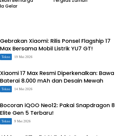
 Lebih Berharga
Tergilas Zaman
da Gelar
Gebrakan Xiaomi: Rilis Ponsel Flagship 17
Max Bersama Mobil Listrik YU7 GT!
Tekno
19 Mei 2026
Xiaomi 17 Max Resmi Diperkenalkan: Bawa
Baterai 8.000 mAh dan Desain Mewah
Tekno
14 Mei 2026
Bocoran iQOO Neo12: Pakai Snapdragon 8
Elite Gen 5 Terbaru!
Tekno
9 Mei 2026