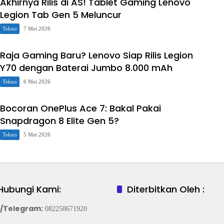
Akhirnya Rilis di AS! Tablet Gaming Lenovo
Legion Tab Gen 5 Meluncur
Tekno
7 Mei 2026
Raja Gaming Baru? Lenovo Siap Rilis Legion
Y70 dengan Baterai Jumbo 8.000 mAh
Tekno
6 Mei 2026
Bocoran OnePlus Ace 7: Bakal Pakai
Snapdragon 8 Elite Gen 5?
Tekno
5 Mei 2026
Hubungi Kami:
Diterbitkan Oleh :
/Telegram
:
082258671920