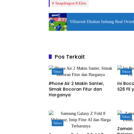
Snapdragon 8 Elite
Villarreal Ditahan Imbang Real Ovie
Pos Terkait
Tekno
Tekno
iPhone Air 2 Makin Santer,
Ini Bo
Simak Bocoran Fitur dan
S26 FE 
Harganya
Tekno
Tekno
Zaman 