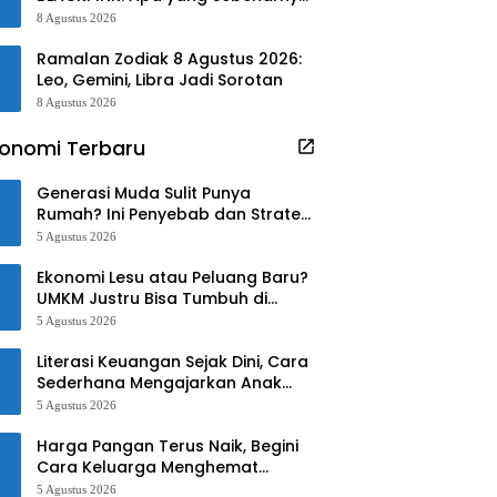
Terjadi?
8 Agustus 2026
Ramalan Zodiak 8 Agustus 2026:
Leo, Gemini, Libra Jadi Sorotan
8 Agustus 2026
onomi Terbaru
Generasi Muda Sulit Punya
Rumah? Ini Penyebab dan Strategi
Mengatasinya
5 Agustus 2026
Ekonomi Lesu atau Peluang Baru?
UMKM Justru Bisa Tumbuh di
Tengah Ketidakpastian
5 Agustus 2026
Literasi Keuangan Sejak Dini, Cara
Sederhana Mengajarkan Anak
Mengelola Uang
5 Agustus 2026
Harga Pangan Terus Naik, Begini
Cara Keluarga Menghemat
Belanja
5 Agustus 2026