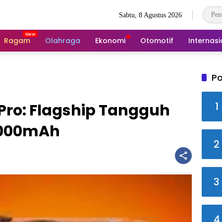
Sabtu, 8 Agustus 2026
Ragam
Olahraga
Ekonomi
Otomotif
Internasi
Po
1
Pro: Flagship Tangguh
.000mAh
2
3
4