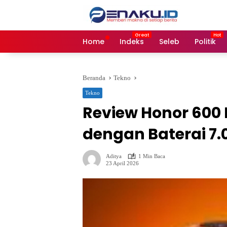
Langsung
ke
konten
Home
Indeks
Seleb
Politik
Beranda
Tekno
Tekno
Review Honor 600 
dengan Baterai 7
Aditya
1 Min Baca
23 April 2026