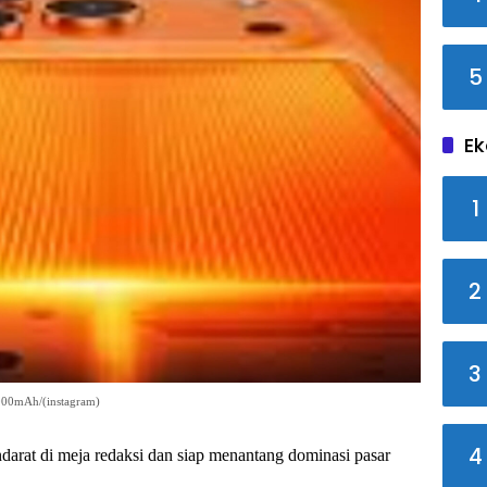
5
Ek
1
2
3
.000mAh/(instagram)
4
arat di meja redaksi dan siap menantang dominasi pasar