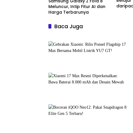
Belajar
Samsung Galaxy Z Fold 8
daripa
Meluncur, Intip Fitur AI dan
Harga Terbarunya
Baca Juga