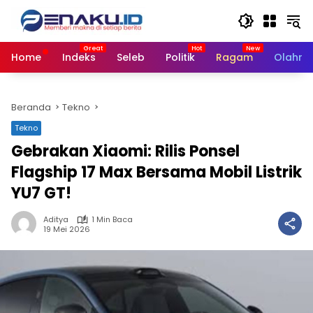
Langsung
ke
konten
Home
Indeks
Seleb
Politik
Ragam
Olahra
Beranda
Tekno
Tekno
Gebrakan Xiaomi: Rilis Ponsel
Flagship 17 Max Bersama Mobil Listrik
YU7 GT!
Aditya
1 Min Baca
19 Mei 2026