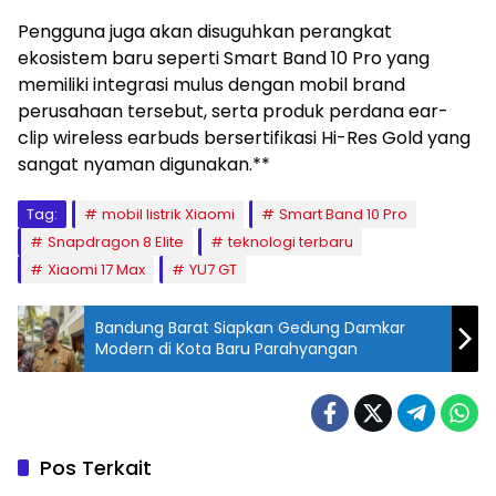
Pengguna juga akan disuguhkan perangkat
ekosistem baru seperti Smart Band 10 Pro yang
memiliki integrasi mulus dengan mobil brand
perusahaan tersebut, serta produk perdana ear-
clip wireless earbuds bersertifikasi Hi-Res Gold yang
sangat nyaman digunakan.**
Tag:
mobil listrik Xiaomi
Smart Band 10 Pro
Snapdragon 8 Elite
teknologi terbaru
Xiaomi 17 Max
YU7 GT
Bandung Barat Siapkan Gedung Damkar
Modern di Kota Baru Parahyangan
Pos Terkait