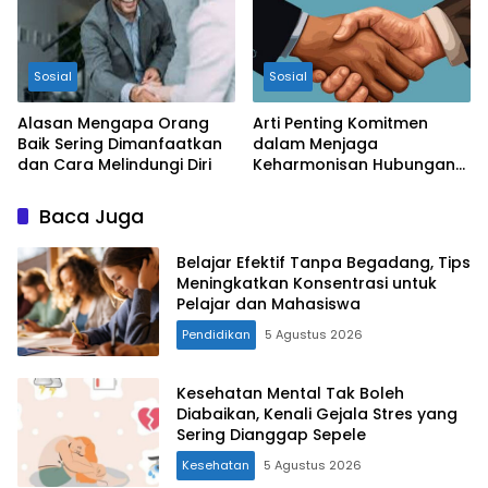
Sosial
Sosial
Alasan Mengapa Orang
Arti Penting Komitmen
Baik Sering Dimanfaatkan
dalam Menjaga
dan Cara Melindungi Diri
Keharmonisan Hubungan
Personal maupun
Profesional
Baca Juga
Belajar Efektif Tanpa Begadang, Tips
Meningkatkan Konsentrasi untuk
Pelajar dan Mahasiswa
Pendidikan
5 Agustus 2026
Kesehatan Mental Tak Boleh
Diabaikan, Kenali Gejala Stres yang
Sering Dianggap Sepele
Kesehatan
5 Agustus 2026