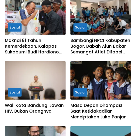
Sosial
Sosial
Maknai 81 Tahun
Sambangi NPCI Kabupaten
Kemerdekaan, Kalapas
Bogor, Babah Alun Bakar
Sukabumi Budi Hardiono
Semangat Atlet Difabel
Turun Langsung Salurkan
dan Beri Motivasi
Bantuan ke Panti Asuhan
Sosial
Sosial
Wali Kota Bandung: Lawan
Masa Depan Dirampas!
HIV, Bukan Orangnya
Saat Ketidakadilan
Menciptakan Luka Panjang
bagi Anak Bangsa