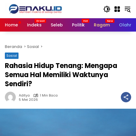
Langsung
ke
konten
Home
Indeks
Seleb
Politik
Ragam
Olahra
Beranda
Sosial
Sosial
Rahasia Hidup Tenang: Mengapa
Semua Hal Memiliki Waktunya
Sendiri?
Aditya
1 Min Baca
5 Mei 2026