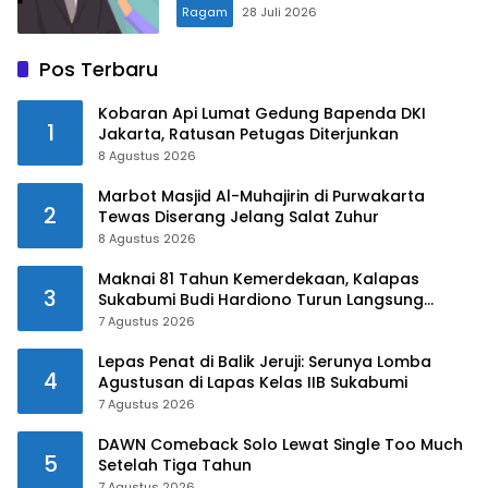
Ragam
28 Juli 2026
Pos Terbaru
Kobaran Api Lumat Gedung Bapenda DKI
1
Jakarta, Ratusan Petugas Diterjunkan
8 Agustus 2026
Marbot Masjid Al-Muhajirin di Purwakarta
2
Tewas Diserang Jelang Salat Zuhur
8 Agustus 2026
Maknai 81 Tahun Kemerdekaan, Kalapas
3
Sukabumi Budi Hardiono Turun Langsung
Salurkan Bantuan ke Panti Asuhan
7 Agustus 2026
Lepas Penat di Balik Jeruji: Serunya Lomba
4
Agustusan di Lapas Kelas IIB Sukabumi
7 Agustus 2026
DAWN Comeback Solo Lewat Single Too Much
5
Setelah Tiga Tahun
7 Agustus 2026