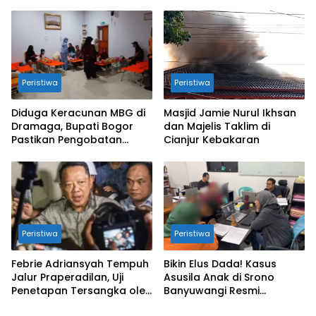
Diterjunkan
Zuhur
Peristiwa
Peristiwa
Diduga Keracunan MBG di
Masjid Jamie Nurul Ikhsan
Dramaga, Bupati Bogor
dan Majelis Taklim di
Pastikan Pengobatan
Cianjur Kebakaran
Gratis!!
Peristiwa
Peristiwa
Febrie Adriansyah Tempuh
Bikin Elus Dada! Kasus
Jalur Praperadilan, Uji
Asusila Anak di Srono
Penetapan Tersangka oleh
Banyuwangi Resmi
Kejagung dan Polri
Dibongkar Polisi