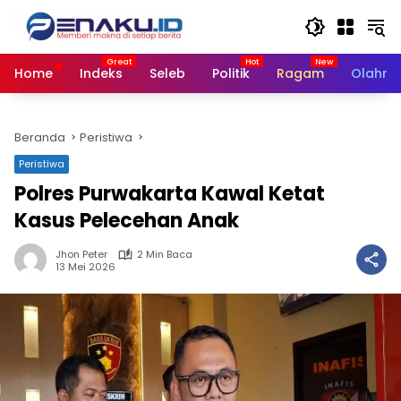
Langsung
ke
konten
Home
Indeks
Seleb
Politik
Ragam
Olahra
Beranda
Peristiwa
Peristiwa
Polres Purwakarta Kawal Ketat
Kasus Pelecehan Anak
Jhon Peter
2 Min Baca
13 Mei 2026