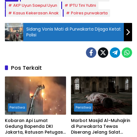
AKP Uyun Saepul Uyun
IPTU Tini Yutini
Kasus Kekerasan Anak
Polres purwakarta
Sidang Vonis Mati di Purwakarta Dijaga Ketat
Polisi
Pos Terkait
Peristiwa
Peristiwa
Kobaran Api Lumat
Marbot Masjid Al-Muhajirin
Gedung Bapenda DKI
di Purwakarta Tewas
Jakarta, Ratusan Petugas
Diserang Jelang Salat