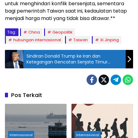
untuk menghindari konflik bersenjata, sementara
bagi pemerintah Taiwan saat ini, kedaulatan tetap
menjadi harga mati yang tidak bisa ditawar.**
Tag:
China
Geopolitik
hubungan internasional
Taiwan
Xi Jinping
Sindiran Donald Trump ke Iran dan
Ketegangan Gencatan Senjata Timur
Tengah
Pos Terkait
Internasional
Internasional