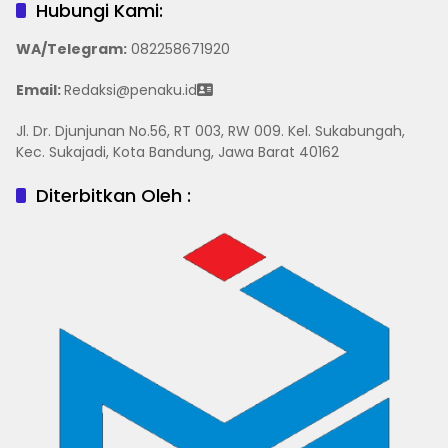
Hubungi Kami:
WA/Telegram
:
082258671920
Email:
Redaksi@penaku.id
Jl. Dr. Djunjunan No.56, RT 003, RW 009. Kel. Sukabungah,
Kec. Sukajadi, Kota Bandung, Jawa Barat 40162
Diterbitkan Oleh :