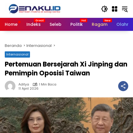
Langsung
ke
konten
Home
Indeks
Seleb
Politik
Ragam
Olahra
Beranda
Internasional
Internasional
Pertemuan Bersejarah Xi Jinping dan
Pemimpin Oposisi Taiwan
Aditya
1 Min Baca
11 April 2026