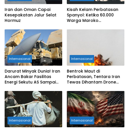
Iran dan Oman Capai
Kisah Kelam Perbatasan
Kesepakatan Jalur Selat
Spanyol: Ketika 60.000
Hormuz
Warga Maroko
Pertaruhkan Nyawa Demi
Ceuta
Internasional
Internasional
Darurat Minyak Dunia! Iran
Bentrok Maut di
Ancam Bakar Fasilitas
Perbatasan, Tentara Iran
Energi Sekutu AS Sampai
Tewas Dihantam Drone
Jadi Abu
dan RPG Kelompok Kurdi!
Internasional
Internasional