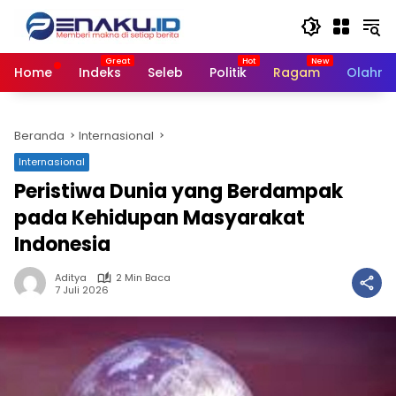
Langsung
ke
konten
Home
Indeks
Seleb
Politik
Ragam
Olahra
Beranda
Internasional
Internasional
Peristiwa Dunia yang Berdampak
pada Kehidupan Masyarakat
Indonesia
Aditya
2 Min Baca
7 Juli 2026