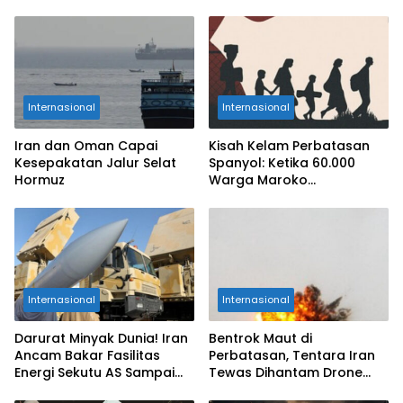
Internasional
Internasional
Iran dan Oman Capai
Kisah Kelam Perbatasan
Kesepakatan Jalur Selat
Spanyol: Ketika 60.000
Hormuz
Warga Maroko
Pertaruhkan Nyawa Demi
Ceuta
Internasional
Internasional
Darurat Minyak Dunia! Iran
Bentrok Maut di
Ancam Bakar Fasilitas
Perbatasan, Tentara Iran
Energi Sekutu AS Sampai
Tewas Dihantam Drone
Jadi Abu
dan RPG Kelompok Kurdi!