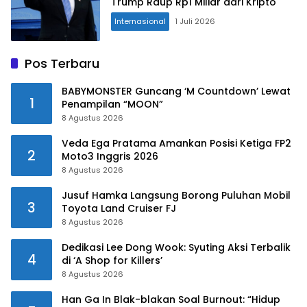
Trump Raup Rp1 Miliar dari Kripto
Internasional
1 Juli 2026
Pos Terbaru
BABYMONSTER Guncang ‘M Countdown’ Lewat
1
Penampilan “MOON”
8 Agustus 2026
Veda Ega Pratama Amankan Posisi Ketiga FP2
2
Moto3 Inggris 2026
8 Agustus 2026
Jusuf Hamka Langsung Borong Puluhan Mobil
3
Toyota Land Cruiser FJ
8 Agustus 2026
Dedikasi Lee Dong Wook: Syuting Aksi Terbalik
4
di ‘A Shop for Killers’
8 Agustus 2026
Han Ga In Blak-blakan Soal Burnout: “Hidup