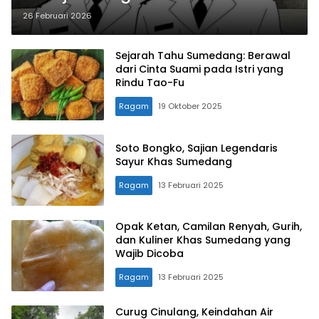
Barat 2026: Dari Bogor hingga
26 Februari 2026
Sumedang
Sejarah Tahu Sumedang: Berawal
dari Cinta Suami pada Istri yang
Rindu Tao-Fu
Ragam
19 Oktober 2025
Soto Bongko, Sajian Legendaris
Sayur Khas Sumedang
Ragam
13 Februari 2025
Opak Ketan, Camilan Renyah, Gurih,
dan Kuliner Khas Sumedang yang
Wajib Dicoba
Ragam
13 Februari 2025
Curug Cinulang, Keindahan Air