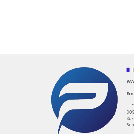
WA
Ema
Jl.
009
Suk
Bar