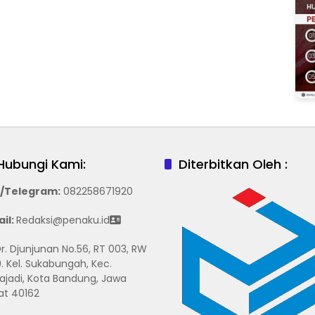
Hubungi Kami:
Diterbitkan Oleh :
/Telegram
:
082258671920
il:
Redaksi@penaku.id
 Dr. Djunjunan No.56, RT 003, RW
. Kel. Sukabungah, Kec.
ajadi, Kota Bandung, Jawa
at 40162