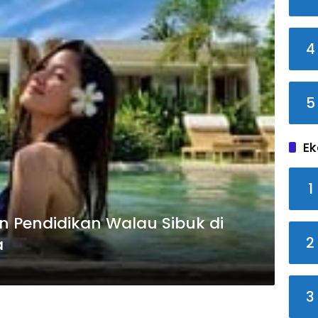
4
5
Ek
1
 Pendidikan Walau Sibuk di
2
a
3