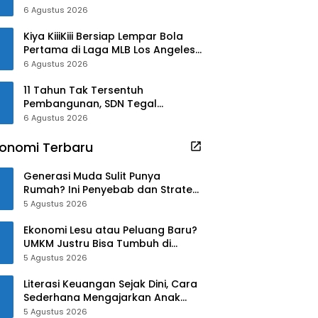
Kamil
6 Agustus 2026
Kiya KiiiKiii Bersiap Lempar Bola
Pertama di Laga MLB Los Angeles
Angels
6 Agustus 2026
​11 Tahun Tak Tersentuh
Pembangunan, SDN Tegal
Benteng Kini Punya Wajah Baru di
6 Agustus 2026
Bawah Kepemimpinan Rudy-Jaro
onomi Terbaru
Generasi Muda Sulit Punya
Rumah? Ini Penyebab dan Strategi
Mengatasinya
5 Agustus 2026
Ekonomi Lesu atau Peluang Baru?
UMKM Justru Bisa Tumbuh di
Tengah Ketidakpastian
5 Agustus 2026
Literasi Keuangan Sejak Dini, Cara
Sederhana Mengajarkan Anak
Mengelola Uang
5 Agustus 2026