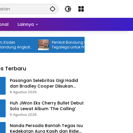
onal
Lainnya
Pemkot Bandung Optimalkan TPST
D
Angkat
Tegalega untuk Produksi Briket
d
s Terbaru
Pasangan Selebritas Gigi Hadid
dan Bradley Cooper Diisukan
Menikah di Paris
6 Agustus 2026
Huh JiWon Eks Cherry Bullet Debut
Solo Lewat Album ‘The Calling’
6 Agustus 2026
Nanda Persada Bantah Tegas Isu
Kedekatan Aura Kasih dan Ridwan