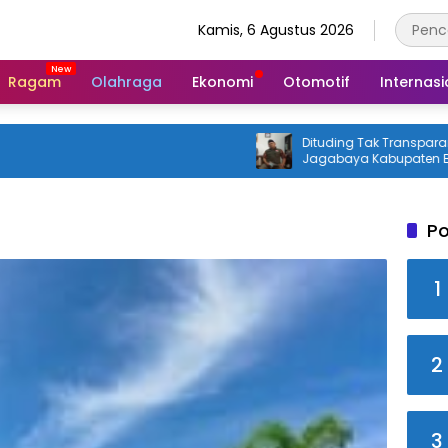
Kamis, 6 Agustus 2026
Ragam
Olahraga
Ekonomi
Otomotif
Internasi
Dituding Tak Transparan, Kades
Jagabaya Kabupaten Bandung 
Bicara
Po
1
2
3