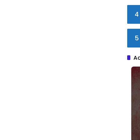
4
5
A