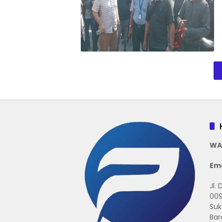
WA
Ema
Jl.
009
Suk
Bar