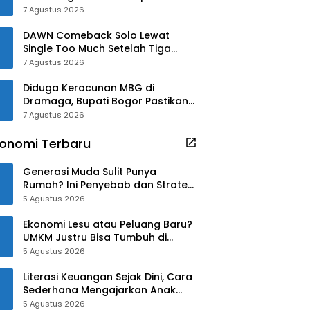
IIB Sukabumi
7 Agustus 2026
DAWN Comeback Solo Lewat
Single Too Much Setelah Tiga
Tahun
7 Agustus 2026
Diduga Keracunan MBG di
Dramaga, Bupati Bogor Pastikan
Pengobatan Gratis!!
7 Agustus 2026
onomi Terbaru
Generasi Muda Sulit Punya
Rumah? Ini Penyebab dan Strategi
Mengatasinya
5 Agustus 2026
Ekonomi Lesu atau Peluang Baru?
UMKM Justru Bisa Tumbuh di
Tengah Ketidakpastian
5 Agustus 2026
Literasi Keuangan Sejak Dini, Cara
Sederhana Mengajarkan Anak
Mengelola Uang
5 Agustus 2026