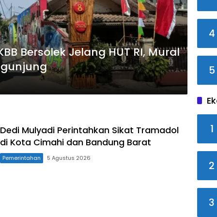
4
BB Bersolek Jelang HUT RI, Mural
engunjung
5
Ek
1
Dedi Mulyadi Perintahkan Sikat Tramadol
di Kota Cimahi dan Bandung Barat
Pemerintahan
5 Agustus 2026
2
3