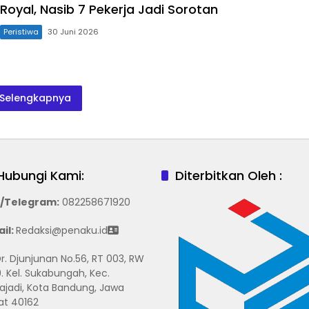
Royal, Nasib 7 Pekerja Jadi Sorotan
Peristiwa
30 Juni 2026
Selengkapnya
Hubungi Kami:
Diterbitkan Oleh :
/Telegram
:
082258671920
il:
Redaksi@penaku.id
 Dr. Djunjunan No.56, RT 003, RW
. Kel. Sukabungah, Kec.
ajadi, Kota Bandung, Jawa
at 40162