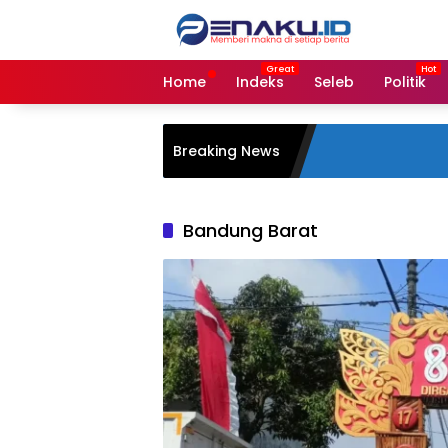
Langsung
ke
konten
Home
Indeks
Seleb
Politik
Breaking News
Bandung Barat