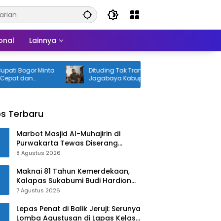
onal
Lainnya
 Minta
Dituding Tak Transparan, Kades
Pem
Jagabaya Kabupaten Bandung Angkat
Teg
Bicara
s Terbaru
Marbot Masjid Al-Muhajirin di
Purwakarta Tewas Diserang
Jelang Salat Zuhur
8 Agustus 2026
Maknai 81 Tahun Kemerdekaan,
Kalapas Sukabumi Budi Hardiono
Turun Langsung Salurkan Bantuan
7 Agustus 2026
ke Panti Asuhan
Lepas Penat di Balik Jeruji: Serunya
Lomba Agustusan di Lapas Kelas