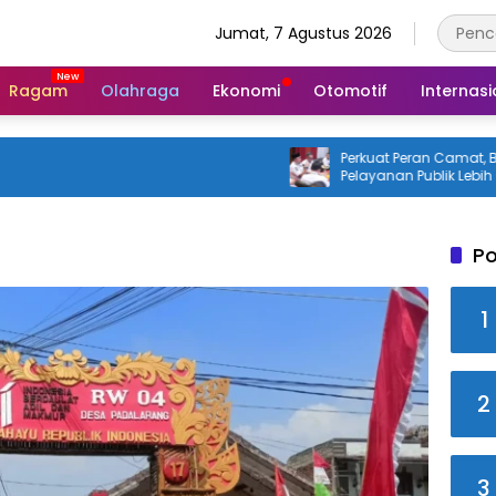
Jumat, 7 Agustus 2026
Ragam
Olahraga
Ekonomi
Otomotif
Internasi
Perkuat Peran Camat, Bupati Bogor
Pelayanan Publik Lebih Cepat dan
Responsif
Po
1
2
3