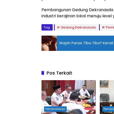
Pembangunan Gedung Dekranasda di
industri kerajinan lokal menuju level
Tag:
Gedung Dekranasda
Pemk
Wajah Panas Tiba‑Tiba? Kenali
Pos Terkait
Pemerintahan
Pemeri