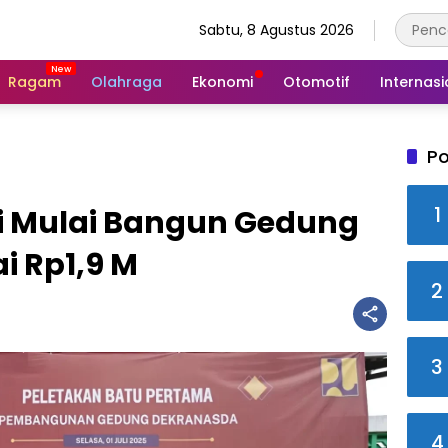
Sabtu, 8 Agustus 2026
Ragam
Olahraga
Ekonomi
Otomotif
Internasi
Po
1
 Mulai Bangun Gedung
i Rp1,9 M
2
3
4