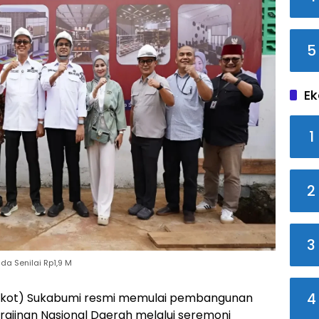
5
Ek
1
2
3
a Senilai Rp1,9 M
4
mkot) Sukabumi resmi memulai pembangunan
jinan Nasional Daerah melalui seremoni