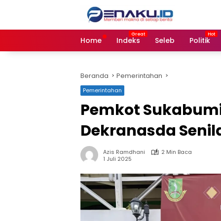
Langsung
ke
konten
Home
Indeks
Seleb
Politik
Beranda
Pemerintahan
Pemerintahan
Pemkot Sukabumi
Dekranasda Senila
Azis Ramdhani
2 Min Baca
1 Juli 2025