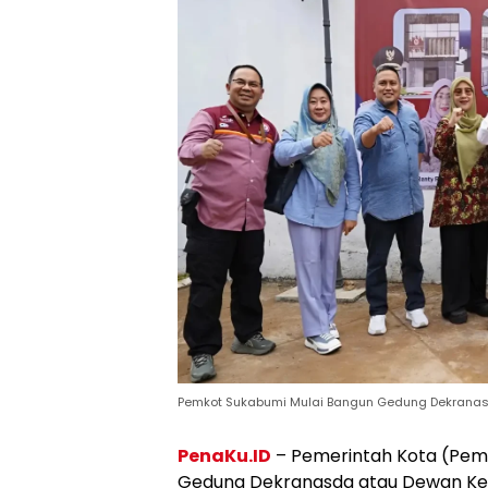
Pemkot Sukabumi Mulai Bangun Gedung Dekranasd
PenaKu.ID
– Pemerintah Kota (Pe
Gedung Dekranasda atau Dewan Kera