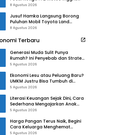
2026
8 Agustus 2026
Jusuf Hamka Langsung Borong
Puluhan Mobil Toyota Land
Cruiser FJ
8 Agustus 2026
onomi Terbaru
Generasi Muda Sulit Punya
Rumah? Ini Penyebab dan Strategi
Mengatasinya
5 Agustus 2026
Ekonomi Lesu atau Peluang Baru?
UMKM Justru Bisa Tumbuh di
Tengah Ketidakpastian
5 Agustus 2026
Literasi Keuangan Sejak Dini, Cara
Sederhana Mengajarkan Anak
Mengelola Uang
5 Agustus 2026
Harga Pangan Terus Naik, Begini
Cara Keluarga Menghemat
Belanja
5 Agustus 2026