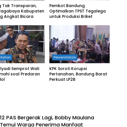
g Tak Transparan,
Pemkot Bandung
Jagabaya Kabupaten
Optimalkan TPST Tegalega
g Angkat Bicara
untuk Produksi Briket
ntahan
Pemerintahan
lyadi Semprot Wali
KPK Soroti Korupsi
mahi soal Predaran
Pertanahan, Bandung Barat
ol
Perkuat LP2B
12 PAS Bergerak Lagi, Bobby Maulana
Temui Warga Penerima Manfaat