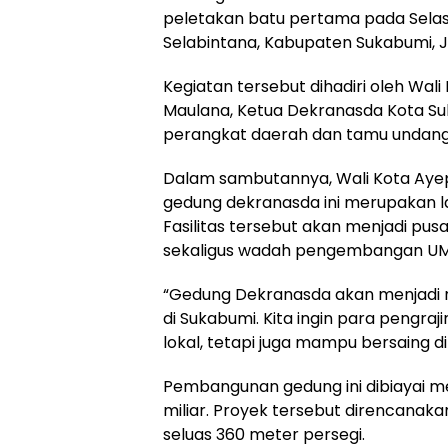
peletakan batu pertama pada Selasa, 
Selabintana, Kabupaten Sukabumi, 
Kegiatan tersebut dihadiri oleh Wal
Maulana, Ketua Dekranasda Kota Suk
perangkat daerah dan tamu undanga
Dalam sambutannya, Wali Kota Ay
gedung dekranasda ini merupakan la
Fasilitas tersebut akan menjadi pus
sekaligus wadah pengembangan UMK
“Gedung Dekranasda akan menjadi ru
di Sukabumi. Kita ingin para pengra
lokal, tetapi juga mampu bersaing di 
Pembangunan gedung ini dibiayai mel
miliar. Proyek tersebut direncanaka
seluas 360 meter persegi.