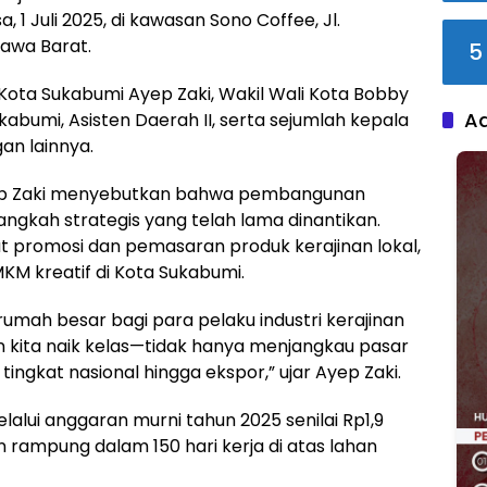
1 Juli 2025, di kawasan Sono Coffee, Jl.
Jawa Barat.
5
i Kota Sukabumi Ayep Zaki, Wakil Wali Kota Bobby
A
abumi, Asisten Daerah II, serta sejumlah kepala
n lainnya.
ep Zaki menyebutkan bahwa pembangunan
ngkah strategis yang telah lama dinantikan.
at promosi dan pemasaran produk kerajinan lokal,
M kreatif di Kota Sukabumi.
mah besar bagi para pelaku industri kerajinan
jin kita naik kelas—tidak hanya menjangkau pasar
tingkat nasional hingga ekspor,” ujar Ayep Zaki.
alui anggaran murni tahun 2025 senilai Rp1,9
n rampung dalam 150 hari kerja di atas lahan