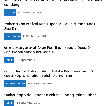
Bakti Sosial Polwan Polda Jabar Dan Polwan Polrestabes
Bandung
Ragam
19 September 2019
PenaKuID
Perkenalkan Profesi Dan Tugas Mulia Polri Pada Anak
Usia Dini
Pendidikan
19 September 2019
Animo Masyarakat Akan Pemilihan Kepala Desa Di
Kabupaten Sukabumi, Wah..!
Politik
19 September 2019
Kabid Humas Polda Jabar ; Pelaku Pengancaman Di
Kedai Kopi Di Cirebon Telah Diamankan
Uncategorized
18 September 2019
Kunker Kapolda Jabar Ke Polres Subang Polda Jabar
Politik
18 September 2019