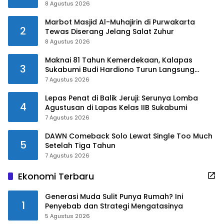
8 Agustus 2026
Marbot Masjid Al-Muhajirin di Purwakarta
2
Tewas Diserang Jelang Salat Zuhur
8 Agustus 2026
Maknai 81 Tahun Kemerdekaan, Kalapas
3
Sukabumi Budi Hardiono Turun Langsung
Salurkan Bantuan ke Panti Asuhan
7 Agustus 2026
Lepas Penat di Balik Jeruji: Serunya Lomba
4
Agustusan di Lapas Kelas IIB Sukabumi
7 Agustus 2026
DAWN Comeback Solo Lewat Single Too Much
5
Setelah Tiga Tahun
7 Agustus 2026
Ekonomi Terbaru
Generasi Muda Sulit Punya Rumah? Ini
1
Penyebab dan Strategi Mengatasinya
5 Agustus 2026