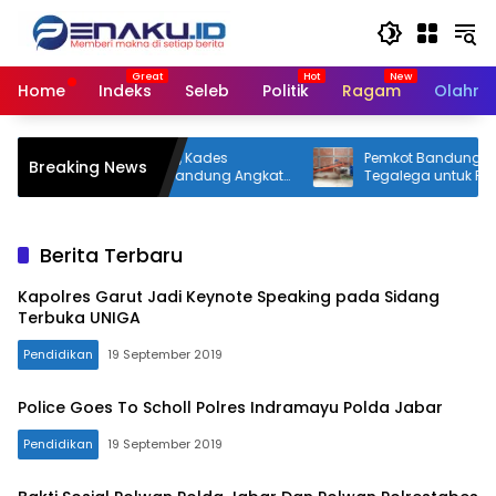
Langsung
ke
konten
Home
Indeks
Seleb
Politik
Ragam
Olahra
ng Tak Transparan, Kades
Pemkot Bandung Optimalk
Breaking News
aya Kabupaten Bandung Angkat
Tegalega untuk Produksi Bri
Berita Terbaru
Kapolres Garut Jadi Keynote Speaking pada Sidang
Terbuka UNIGA
Pendidikan
19 September 2019
Police Goes To Scholl Polres Indramayu Polda Jabar
Pendidikan
19 September 2019