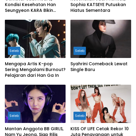
Kondisi Kesehatan Han
Sophia KATSEYE Putuskan
Seungyeon KARA Bikin
Hiatus Sementara
Cemas
Seleb
Seleb
Mengapa Artis K-pop
Syahrini Comeback Lewat
Sering Mengalami Burnout?
Single Baru
Pelajaran dari Han Ga In
Seleb
Seleb
Mantan Anggota BB GIRLS,
KISS OF LIFE Cetak Rekor 10
Nam Yu Jeong, Siap Rilis
Juta Penayangan untuk