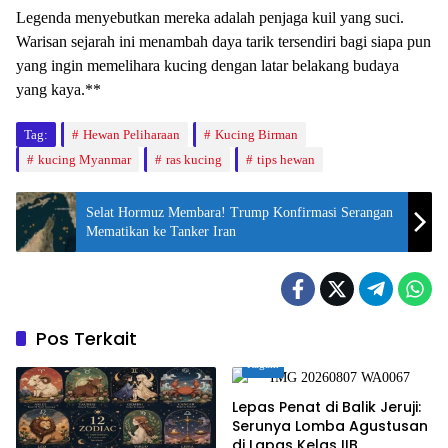
Legenda menyebutkan mereka adalah penjaga kuil yang suci.
Warisan sejarah ini menambah daya tarik tersendiri bagi siapa pun
yang ingin memelihara kucing dengan latar belakang budaya
yang kaya.**
Tag:
Hewan Peliharaan
Kucing Birman
kucing Myanmar
ras kucing
tips hewan
Selat Hormuz Membara! Trump Konfirmasi Serangan
Mematikan ke Tanker Iran
Pos Terkait
Ragam
Lepas Penat di Balik Jeruji:
Serunya Lomba Agustusan
di Lapas Kelas IIB