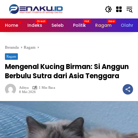
Langsung
ke
konten
Home
Indeks
Seleb
Politik
Ragam
Olahra
Beranda
Ragam
Ragam
Mengenal Kucing Birman: Si Anggun
Berbulu Sutra dari Asia Tenggara
Aditya
1 Min Baca
8 Mei 2026