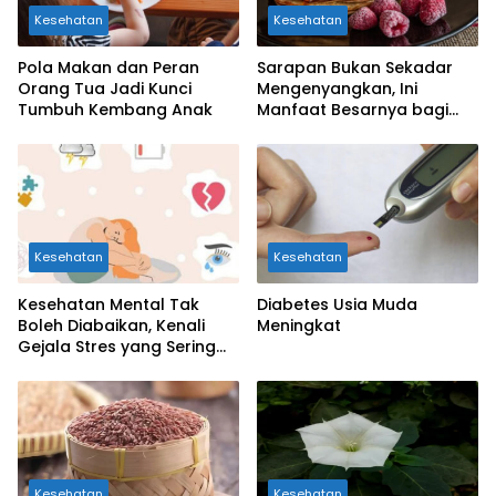
Kesehatan
Kesehatan
Pola Makan dan Peran
Sarapan Bukan Sekadar
Orang Tua Jadi Kunci
Mengenyangkan, Ini
Tumbuh Kembang Anak
Manfaat Besarnya bagi
Kesehatan Otak Anak
Kesehatan
Kesehatan
Kesehatan Mental Tak
Diabetes Usia Muda
Boleh Diabaikan, Kenali
Meningkat
Gejala Stres yang Sering
Dianggap Sepele
Kesehatan
Kesehatan