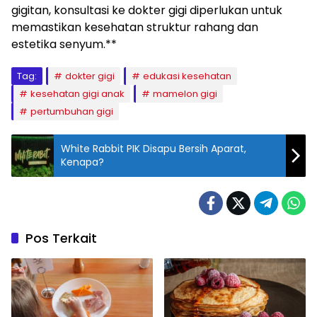
gigitan, konsultasi ke dokter gigi diperlukan untuk
memastikan kesehatan struktur rahang dan
estetika senyum.**
Tag:
dokter gigi
edukasi kesehatan
kesehatan gigi anak
mamelon gigi
pertumbuhan gigi
White Rabbit PIK Disapu Bersih Aparat,
Kenapa?
Pos Terkait