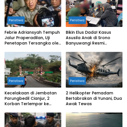
Peristiwa
Peristiwa
Febrie Adriansyah Tempuh
Bikin Elus Dada! Kasus
Jalur Praperadilan, Uji
Asusila Anak di Srono
Penetapan Tersangka oleh
Banyuwangi Resmi
Kejagung dan Polri
Dibongkar Polisi
Peristiwa
Peristiwa
Kecelakaan di Jembatan
2 Helikopter Pemadam
Parungbedil Cianjur, 2
Bertabrakan di Yunani, Dua
Korban Terlempar ke
Awak Tewas
Jurang