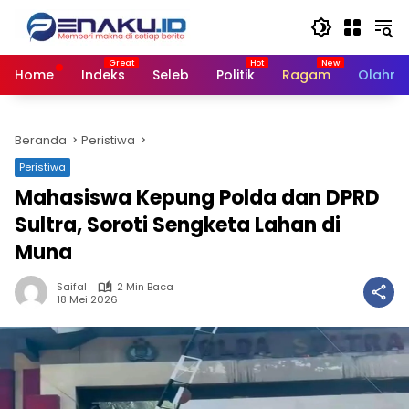
Langsung
ke
konten
Home
Indeks
Seleb
Politik
Ragam
Olahra
Beranda
Peristiwa
Peristiwa
Mahasiswa Kepung Polda dan DPRD
Sultra, Soroti Sengketa Lahan di
Muna
Saifal
2 Min Baca
18 Mei 2026