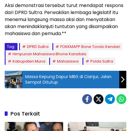
Aksi demonstrasi tersebut turut mendapat respons
dari DPRD Sultra. Perwakilan lembaga legislatif itu
menemui langsung massa aksi dan menyatakan
akan menindaklanjuti tuntutan yang disampaikan
mahasiswa dan pemuda.**
Tag:
DPRD Sultra
FOKKMAPP Bone Tondo Kendari
Himpunan Mahasiswa Bhone Kansitala
Kabupaten Muna
Mahasiswa
Polda Sultra
Massa Kepung Dapur MBG di Cianjur, Jalan
Sempat Ditutup
Pos Terkait