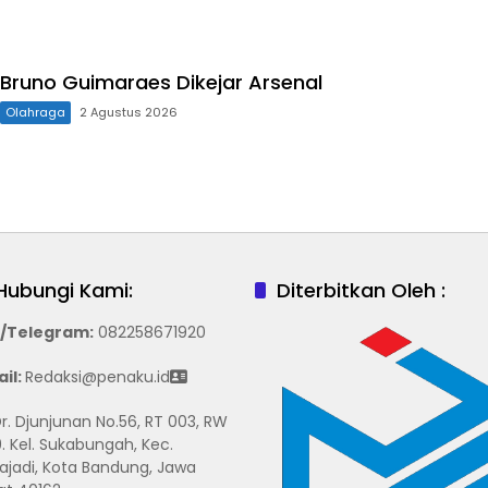
Bruno Guimaraes Dikejar Arsenal
Olahraga
2 Agustus 2026
Hubungi Kami:
Diterbitkan Oleh :
/Telegram
:
082258671920
il:
Redaksi@penaku.id
 Dr. Djunjunan No.56, RT 003, RW
. Kel. Sukabungah, Kec.
ajadi, Kota Bandung, Jawa