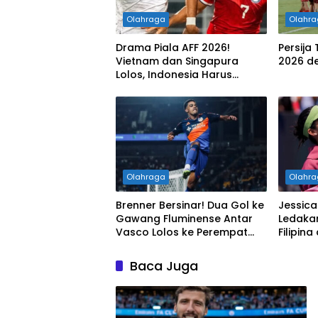
Olahraga
Olahr
Drama Piala AFF 2026!
Persija
Vietnam dan Singapura
2026 d
Lolos, Indonesia Harus
Tersingkir
Olahraga
Olahr
Brenner Bersinar! Dua Gol ke
Jessica
Gawang Fluminense Antar
Ledaka
Vasco Lolos ke Perempat
Filipina
Final Copa do Brasil
Alexand
Baca Juga