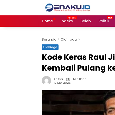
Langsung
ke
konten
Home
Indeks
Seleb
Politik
Beranda
Olahraga
Olahraga
Kode Keras Raul 
Kembali Pulang k
Aditya
1 Min Baca
19 Mei 2026