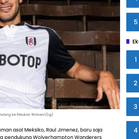
5
Ek
1
2
3
ulang ke Pelukan Wolves!/(ig)
4
an asal Meksiko, Raul Jimenez, baru saja
a pendukung Wolverhampton Wanderers