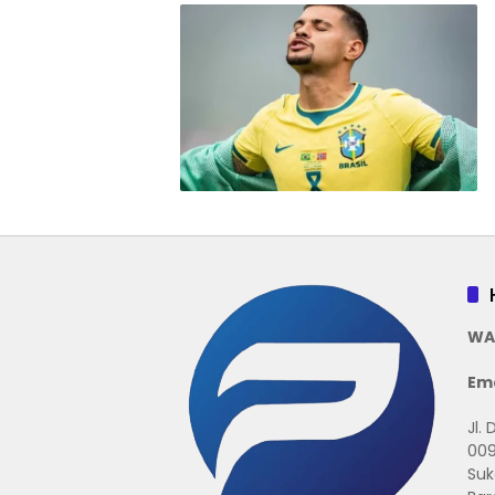
WA
Ema
Jl.
009
Suk