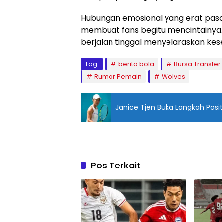
Hubungan emosional yang erat pas
membuat fans begitu mencintainya. 
berjalan tinggal menyelaraskan kese
Tag:
berita bola
Bursa Transfer
Rumor Pemain
Wolves
Janice Tjen Buka Langkah Posi
Pos Terkait