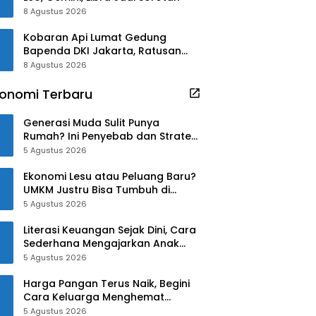
8 Agustus 2026
Kobaran Api Lumat Gedung
Bapenda DKI Jakarta, Ratusan
Petugas Diterjunkan
8 Agustus 2026
onomi Terbaru
Generasi Muda Sulit Punya
Rumah? Ini Penyebab dan Strategi
Mengatasinya
5 Agustus 2026
Ekonomi Lesu atau Peluang Baru?
UMKM Justru Bisa Tumbuh di
Tengah Ketidakpastian
5 Agustus 2026
Literasi Keuangan Sejak Dini, Cara
Sederhana Mengajarkan Anak
Mengelola Uang
5 Agustus 2026
Harga Pangan Terus Naik, Begini
Cara Keluarga Menghemat
Belanja
5 Agustus 2026