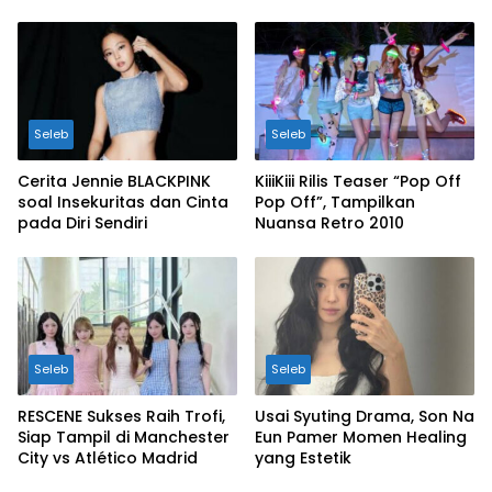
Seleb
Seleb
Cerita Jennie BLACKPINK
KiiiKiii Rilis Teaser “Pop Off
soal Insekuritas dan Cinta
Pop Off”, Tampilkan
pada Diri Sendiri
Nuansa Retro 2010
Seleb
Seleb
RESCENE Sukses Raih Trofi,
Usai Syuting Drama, Son Na
Siap Tampil di Manchester
Eun Pamer Momen Healing
City vs Atlético Madrid
yang Estetik