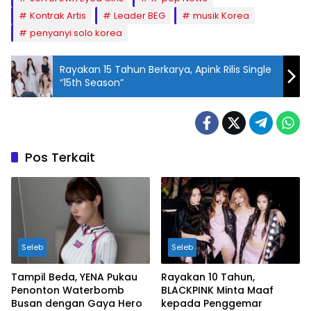
Kontrak Artis
Leader BEG
musik Korea
penyanyi solo korea
Rayakan 15 Tahun Berkarya, Apink Rilis Single
“15th Season”
Pos Terkait
Seleb
Seleb
Tampil Beda, YENA Pukau
Rayakan 10 Tahun,
Penonton Waterbomb
BLACKPINK Minta Maaf
Busan dengan Gaya Hero
kepada Penggemar