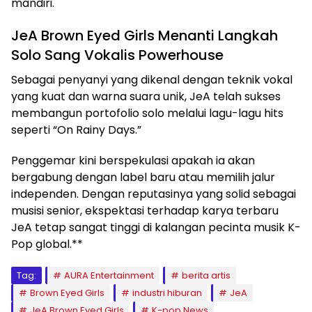
mandiri.
JeA Brown Eyed Girls Menanti Langkah
Solo Sang Vokalis Powerhouse
Sebagai penyanyi yang dikenal dengan teknik vokal
yang kuat dan warna suara unik, JeA telah sukses
membangun portofolio solo melalui lagu-lagu hits
seperti “On Rainy Days.”
Penggemar kini berspekulasi apakah ia akan
bergabung dengan label baru atau memilih jalur
independen. Dengan reputasinya yang solid sebagai
musisi senior, ekspektasi terhadap karya terbaru
JeA tetap sangat tinggi di kalangan pecinta musik K-
Pop global.**
Tag:
AURA Entertainment
berita artis
Brown Eyed Girls
industri hiburan
JeA
JeA Brown Eyed Girls
K-pop News