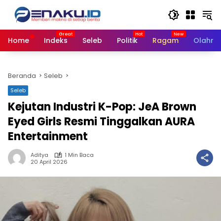
Langsung
ke
konten
Home
Indeks
Seleb
Politik
Ragam
Olahra
Beranda
Seleb
Seleb
Kejutan Industri K-Pop: JeA Brown
Eyed Girls Resmi Tinggalkan AURA
Entertainment
Aditya
1 Min Baca
20 April 2026