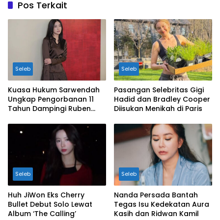
Pos Terkait
Seleb
Seleb
Kuasa Hukum Sarwendah
Pasangan Selebritas Gigi
Ungkap Pengorbanan 11
Hadid dan Bradley Cooper
Tahun Dampingi Ruben
Diisukan Menikah di Paris
Onsu Saat Sakit
Seleb
Seleb
Huh JiWon Eks Cherry
Nanda Persada Bantah
Bullet Debut Solo Lewat
Tegas Isu Kedekatan Aura
Album ‘The Calling’
Kasih dan Ridwan Kamil