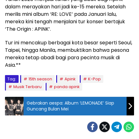
dalam merayakan hari jadi ke-15 mereka. Setelah
merilis mini album ‘RE: LOVE’ pada Januari lalu,
mereka kini tengah menjalani tur konser bertajuk
‘The Origin : APINK’.
Tur ini mencakup berbagai kota besar seperti Seoul,
Taipei, hingga Manila, membuktikan bahwa pesona
mereka tetap abadi bagi para pecinta musik di
Asia.**
Tag:
15th season
Apink
K-Pop
Musik Terbaru
panda apink
Gebrakan aespa: Album ‘LEMONADE’ Siap
Guncang Bulan Mei