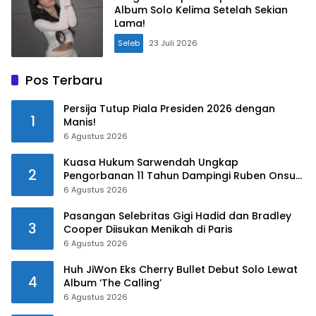
Album Solo Kelima Setelah Sekian
Lama!
Seleb
23 Juli 2026
Pos Terbaru
Persija Tutup Piala Presiden 2026 dengan
1
Manis!
6 Agustus 2026
Kuasa Hukum Sarwendah Ungkap
2
Pengorbanan 11 Tahun Dampingi Ruben Onsu
Saat Sakit
6 Agustus 2026
Pasangan Selebritas Gigi Hadid dan Bradley
3
Cooper Diisukan Menikah di Paris
6 Agustus 2026
Huh JiWon Eks Cherry Bullet Debut Solo Lewat
4
Album ‘The Calling’
6 Agustus 2026