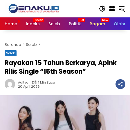
Langsung
ke
konten
Home
Indeks
Seleb
Politik
Ragam
Olahra
Beranda
Seleb
Seleb
Rayakan 15 Tahun Berkarya, Apink
Rilis Single “15th Season”
Aditya
1 Min Baca
20 April 2026