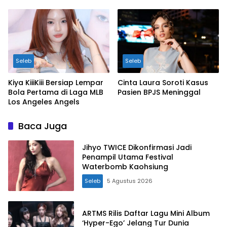
Seleb
Seleb
Kiya KiiiKiii Bersiap Lempar
Cinta Laura Soroti Kasus
Bola Pertama di Laga MLB
Pasien BPJS Meninggal
Los Angeles Angels
Baca Juga
Jihyo TWICE Dikonfirmasi Jadi
Penampil Utama Festival
Waterbomb Kaohsiung
Seleb
5 Agustus 2026
ARTMS Rilis Daftar Lagu Mini Album
‘Hyper-Ego’ Jelang Tur Dunia