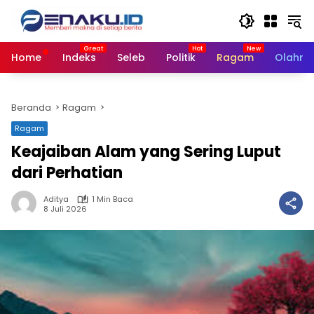
Langsung
ke
konten
Home
Indeks
Seleb
Politik
Ragam
Olahra
Beranda
Ragam
Ragam
Keajaiban Alam yang Sering Luput
dari Perhatian
Aditya
1 Min Baca
8 Juli 2026