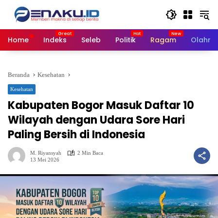
Langsung
ke
konten
Home
Indeks
Seleb
Politik
Ragam
Olahra
Beranda
Kesehatan
Kesehatan
Kabupaten Bogor Masuk Daftar 10
Wilayah dengan Udara Sore Hari
Paling Bersih di Indonesia
M. Riyansyah
2 Min Baca
13 Mei 2026