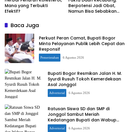
Herbal Penurun Kolesterol,
Fakta Daun Kecubung:
Mana yang Terbukti
Berpotensi Jadi Obat,
Efektif?
Namun Bisa Sebabkan
Keracunan
Baca Juga
Perkuat Peran Camat, Bupati Bogor
Minta Pelayanan Publik Lebih Cepat dan
Responsif
Pemerintahan
6 Agustus 2026
Bupati Bogor Resmikan Jalan H. M.
Syurdi Rusuh Tokoh Kemerdekaan
Asal Jonggol
Advertorial
6 Agustus 2026
Ratusan Siswa SD dan SMP di
Jonggol Sambut Meriah
Kedatangan Bupati dan Wabup
Bogor
Advertorial
6 Agustus 2026