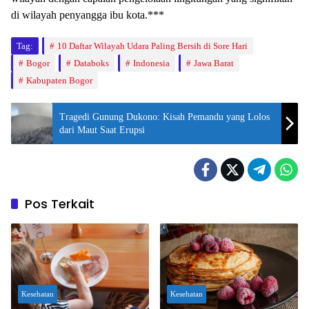
di wilayah penyangga ibu kota.***
Tag:
10 Daftar Wilayah Udara Paling Bersih di Sore Hari
Bogor
Databoks
Indonesia
Jawa Barat
Kabupaten Bogor
Tragedi Gunung Dukono: Kisah Pemandu yang Lolos
dari Maut Saat Erupsi
Pos Terkait
Kesehatan
Kesehatan