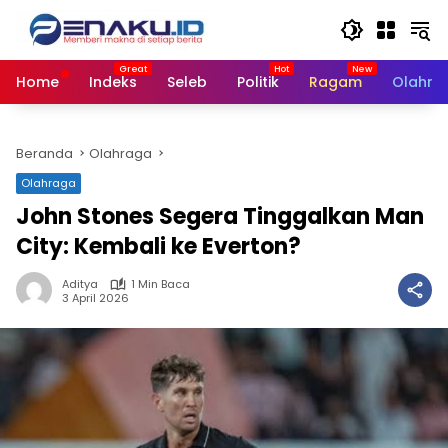
Langsung
ke
konten
Home
Indeks
Seleb
Politik
Ragam
Olahra
Beranda
Olahraga
Olahraga
John Stones Segera Tinggalkan Man
City: Kembali ke Everton?
Aditya
1 Min Baca
3 April 2026